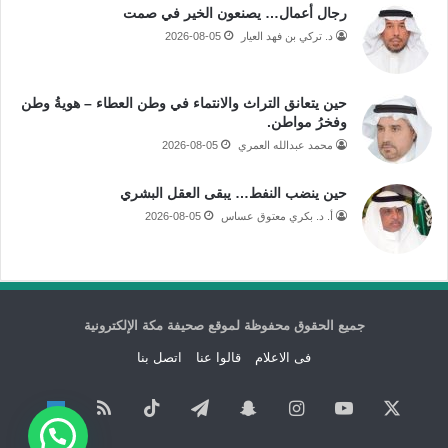
رجال أعمال… يصنعون الخير في صمت
د. تركي بن فهد العيار
2026-08-05
حين يتعانق التراث والانتماء في وطن العطاء – هويةُ وطن
وفخرُ مواطن.
محمد عبدالله العمري
2026-08-05
حين ينضب النفط… يبقى العقل البشري
أ. د. بكري معتوق عساس
2026-08-05
جميع الحقوق محفوظة لموقع صحيفة مكة الإلكترونية
فى الاعلام
قالوا عنا
اتصل بنا
‫X
‫YouTube
انستقرام
سناب
تيلقرام
‫TikTok
ملخص
نبض