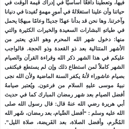
فيها، وتعطينا دافعًا أساسيًا في إدراك قيمة الوقت في
حياتنا وأن علينا استغلالهُ في أمورٍ مهمةٍ تُفيدنا في دنيانا
وآخرتنا. وها نحن قد بدأنا عهدًا جديدًا وعامًا مبهجًا يحمل
في طياتهِ البشارات السعيدة والخيرات الكثيرة والتي
منها: دخول شهر الله المحرم وهو الذي يعتبر من
الأشهر المتتالية بعد ذو القعدة وذو الحجة. فالواجب
عليكم في هذا الشهر ذكر الله وقراءة القرآن والصيام
الشهر كاملاً لمن استطاع ذلك وإن لم يستطع فيكتفى
بصيام عاشوراء لأنهُ يكفر السنة الماضية ولأن الله نجى
نبيهُ موسى عليهِ السلام من فرعون. ويُعتبر صيامهُ
أفضل الصيام بعد شهر رمضان المبارك كما في حديث
أبي هريرة رضي الله عنهُ قال: قال رسول الله صلى
الله عليه وسلم : “أفضل الصِّيام، بعد رمضان، شَهر الله
المُحَّرم، وأفضل الصلاة، بعد الفَريضة، صلاة الليل”.