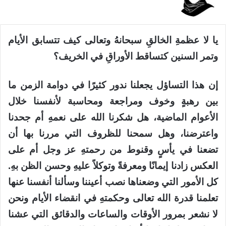
يا لا عظمةِ الخالقِ سبحانهُ وتعالى كيف تتسابق الأيام
وتمر السنين كتساقط الأوراقِ في الخريف؟
إن هذا التساؤل يجعلنا ندور كثيرًا في دوامة الزمن ما
بين رهبةٍ وخوف ومراجعة ومحاسبة لأنفسنا خلال
الأعوام الماضية، هل شكرنا الله على نعمهِ أم جحدنا
واعترضنا، وهل سمحنا للظروف التي مررنا بها أن
تضعنا في يأسٍ وقنوط من رحمتهِ عز وجل أم على
العكس زادنا إيمانًا ومعرفةً وتوكلاً عليهِ وحسن الظن بهِ.
كل الأمور التي وضعناها نصب أعيننا وسألنا أنفسنا عنها
تعلمنا قدرة الله تعالى وحكمتهِ في انقضاء الأيام ونحن
لا نشعر بمرور الأوقات والساعات والدقائق التي عشنا