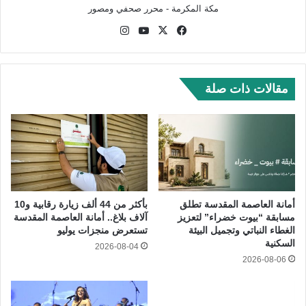
مكة المكرمة - محرر صحفي ومصور
في
‫X
‫Yo
انس
سب
uTu
تقر
وك
be
ام
مقالات ذات صلة
أمانة العاصمة المقدسة تطلق
بأكثر من 44 ألف زيارة رقابية و10
مسابقة “بيوت خضراء” لتعزيز
آلاف بلاغ.. أمانة العاصمة المقدسة
الغطاء النباتي وتجميل البيئة
تستعرض منجزات يوليو
السكنية
2026-08-04
2026-08-06