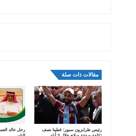
مقالات ذات صلة
رئيس طرابزون سبور: غطينا نصف
رحل خالد العس
تكلفة صفقة صلاح خلال 3 أيام
الناس