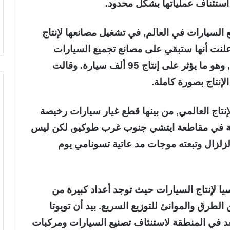
ستئناف عملياتها بشكل محدود.
 السيارات في العالم, في تشغيل مصانعها لإنتاج
أعلنت أنها ستبقي على مصانع تجميع السيارات
مغلقة في أنحاء اليابان حتى الخميس المقبل, وهو ما يؤثر على إنتاج 95 ألف سيارة. وقالت
لإنتاج بصورة كاملة.
للإنتاج العالمي, من بينها قطع غيار سيارات رخيصة
واقعة في مقاطعة ايتشي جنوب غرب طوكيو, لكن ليس
لزلزال وتبعته موجات مد عاتية تسونامي يوم
ا لإنتاج السيارات حيث توجد أعداد كبيرة من
طرق والموانئ للتوزيع السريع. بيد أن تويوتا
د في المنطقة لاستنئاف تصنيع السيارات ومركبات