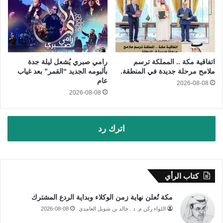
اتفاقية مكة .. المملكة ترسم
رامي صبري يُشعل ليلة جدة
ملامح مرحلة جديدة في المنطقة.
بألبومه الجديد “القمر” بعد غياب
عام
2026-08-08
2026-08-08
اترك رد
كتاب الرأي
مكة تُعلن نهاية زمن الوكلاء وبداية الردع المشترك
اللواء ركن م. د . خالد بن شويل الغامدي
2026-08-08