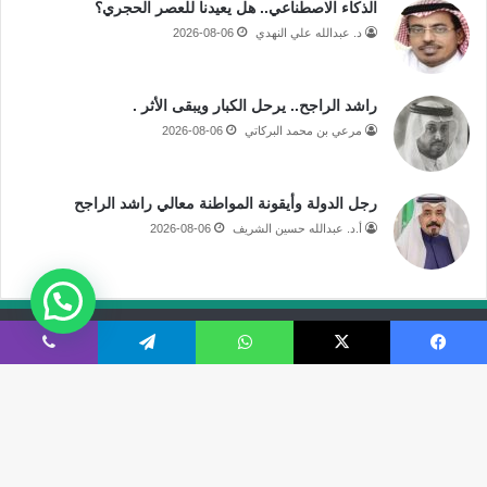
الذكاء الاصطناعي.. هل يعيدنا للعصر الحجري؟
د. عبدالله علي النهدي
2026-08-06
راشد الراجح.. يرحل الكبار ويبقى الأثر .
مرعي بن محمد البركاتي
2026-08-06
رجل الدولة وأيقونة المواطنة معالي راشد الراجح
أ.د. عبدالله حسين الشريف
2026-08-06
جميع الحقوق محفوظة لموقع صحيفة مكة الإلكترونية
فيسبوك
‫X
واتساب
تيلقرام
ڤايبر
فى الاعلام
قالوا عنا
اتصل بنا
‫X
‫YouTube
انستقرام
سناب
تيلقرام
‫TikTok
ملخص
نبض
زر