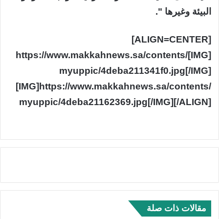
البيئة وغيرها ".
[ALIGN=CENTER]
[IMG]https://www.makkahnews.sa/contents/
myuppic/4deba211341f0.jpg[/IMG]
[IMG]https://www.makkahnews.sa/contents/
myuppic/4deba21162369.jpg[/IMG][/ALIGN]
مقالات ذات صلة