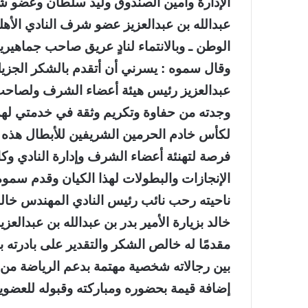
الإدارة وأمين الصندوق وليد سلطان وعضو شر
عبدالله بن عبدالعزيز عضو شرف النادي الأهل
الوطن ـ وبالانتماء لنادٍ عريق صاحب جماهيري
وقال سموه : يسرني أن أتقدم بالشكر الجزيل
عبدالعزيز رئيس هيئة أعضاء الشرف ولصاحب ا
وجدته من حفاوة وتكريم وثقة في خدمتي لهذا 
لكأس خادم الحرمين الشريفين للأبطال هذه ا
فرصة لتهنئة أعضاء الشرف وإدارة النادي وكافة
الإنجازات والبطولات لهذا الكيان وقدم سموه به
ناحيته رحب نائب رئيس النادي المهندس خالد ع
خالد بزيارة الأمير بدر بن عبدالله بن عبدال
مقدمًا له خالص الشكر والتقدير على بادرته ب
بين رجالاته شخصية مهتمة بدعم الرياضة من خ
إضافة قيمة بحضوره ومباركته وقبوله للعضوية 