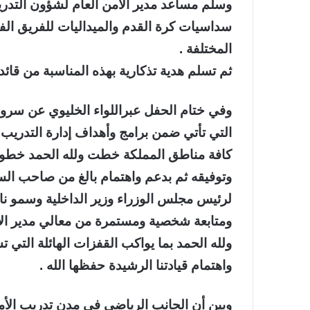
وسلم مساعد مدير الأمن العام لشؤون التدري
سداسيات كرة القدم والميداليات للفريق الف
المختلفة .
ثم تسلم هدية تذكارية بهذه المناسبة من قائد
وفي ختام الحفل عبراللواء الخليوي عن سرور
التي تأتي ضمن برامج وأهداف إدارة التدريب ب
كافة مناطق المملكة خطت ولله الحمد خطوات
وتوفيقه ثم بدعم واهتمام بالغ من صاحب السمو
لرئيس مجلس الوزراء وزير الداخلية وسمو نائ
ومتابعة شخصية ومستمرة من معالي مدير الأم
ولله الحمد بما يواكب القفزات الهائلة التي
واهتمام قيادتنا الرشيدة حفظها الله .
وبين أن الجانب الرياضي في مدن تدريب الأم