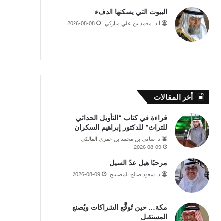
البيوت التي يسكنها الدفء
أ.د. محمد بن علي مباركي
2026-08-08
أخر المقالات
قراءة في كتاب “التأويل الحداثي
للتراث” للدكتور إبراهيم السكران
د. سامي بن محمد بن عمري المالكي
2026-08-09
مرحبًا هيل عدّ السيل
د. سعود صالح المصيبيح
2026-08-09
مكة… حين تُوقَّع الشراكات ويُصنع
المستقبل