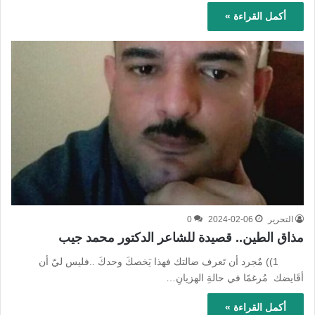
أكمل القراءة »
التحرير
2024-02-06
0
مذاق الطين.. قصيدة للشاعر الدكتور محمد جيب
1)) مٌجرد أن تَعرف ضالتك فهذا يَخصكَ وحدكَ ..فليس ليّ أن
أقَايضك مُرغمًا في حالةِ الهزيانِ…
أكمل القراءة »