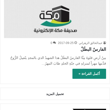
عبدالخالق الزهراني
2017-09-25
0
الفارسُ البطَلُ
مِنْ أرضِ قلوةَ مِنَّا الفارسُ البطَلُ هذا الشهيدُ الذي بالمجدِ يتّصِلُ الرُّوحُ
قدَّمها مهراً لمنزلهِ في جنّةِ الخلدِ طابَ المهرُ…
أكمل القراءة »
تحميل المزيد