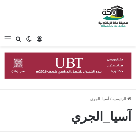
تسجيل الدخول
بحث عن
الوضع المظلم
الق
الرئيسية
/
آسيا_الجري
آسيا_الجري