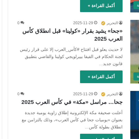
ة
أكمل القراءة »
التحرير
2025-11-29
0
«جحا» يشيد بقرار «كولينا» قبل انطلاق كأس
العرب 2025
لا حديث يعلو قبل افتتاح #كأس_العرب إلا على قرار رئيس
لجنة الحكام في الفيفا بييرلويجي كولينا والقاضي بتطبيق
قانون جديد…
ة
أكمل القراءة »
التحرير
2025-11-29
0
جحا… مراسل «مكة» في كأس العرب 2025
أعلنت صحيفة مكة الإلكترونية إطلاق زاوية يومية جديدة
بعنوان «يوميات جحا في كأس العرب»، وذلك بالتزامن مع
انطلاق بطولة كأس…