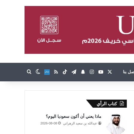
‫X
‫YouTube
انستقرام
تيلقرام
سناب تشات
‫TikTok
ملخص الموقع RSS
صل بنا
نبض
بحث عن
الوضع المظلم
كتاب الرأي
ماذا يعني أن أكون سعوديا اليوم؟
عبدالله بن سعيد الزهراني
2026-08-08