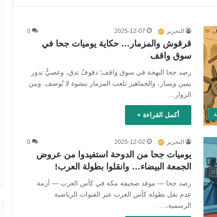
التحرير
2025-12-07
0
قرقوش والمزمار… حكاية يوميات جحا في
سوق واقف
رصد جحا البهجة في سوق واقف؛ دفوفٌ تدق، وعصيٌّ تدور
يمين ويسار، والجماهير تلعب المزمار بنشوة لا تُوصف. وبين
الزوار…
ة
أكمل القراءة »
التحرير
2025-12-02
0
يوميات جحا من الدوحة استفيدوا من عروض
الجمعة البيضاء… وانقلوا بطولة العرب!
رصد جحا — موفد صحيفة مكة في كأس العرب — أزمة
عدم نقل بطولة كأس العرب عبر القنوات الرياضية
الرسمية،…