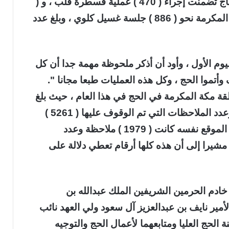
شخص ، حيث تم تقديم خدمات إنسانية للحجاج تضمنت إجراء ( 470 ) عملية قسطرة قلب ، و (
20 ) عملية قلب مفتوح، بينما أجري في مكة المكرمة نحو ( 886 ) جلسة غسيل كلوي ، وبلغ عدد
يوم الأول ، وأود أن أذكر ملحوظة مهمة جدا أن كل
 وأتموا الحج ، وكل هذه العمليات طبعا مجانا ".
 مكة المكرمة في الحج في هذا العام ، حيث بلغ
عدد الجولات الميدانية نحو ( 2863 ) جولة ، وعدد الملاحظات التي تم الوقوف عليها ( 5261 )
ملاحظة ، وعدد الملاحظات التي عولجت في الموقع نفسه كانت ( 1979 ) ملاحظة وعدد
تم إرسالها ( 1355 ) شعاراً ، مشيرا إلى أن هذه كلها أرقام تعطي دلالة على
ادم الحرمين الشريفين الملك عبدالله بن
مير نايف بن عبدالعزيز آل سعود ولي العهد نائب
الحج العليا ومتابعهما لأعمال الحج والتوجيه