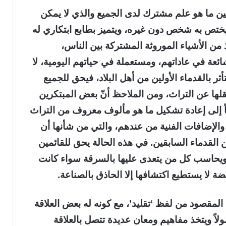
ط بين ما هو علم مشترك لدى الجميع والذي لا يمكن
يختص به شخص دون غيره، ويتميز بطابع ابتكاري له
 من الأشياء الموروثة المشتركة بين الناس،
شائعة في عاداتهم، ومستعملة في حياتهم اليومية، لا
أثر بالقدماء الأولين من أهل البلاد، فيحق للجميع
لها عن التراث، ومن الملاحظ أنّ بعض المبتكرين
ناً إلى إعادة تشكيل ما هو مألوف معروف من التراث
الإضافات الفنية من عندهم، والتي من شأنها أن
لقدماء السابقين. في هذه الحالة يحق للقائمين
ة، ويحاسب كل من يتعدى عليها بالسرقة سواء كانت
لا يستطيع اكتشافها إلا الحاذق بالصناعة.
 المقصود من لفظ ‘تقليد’، مع كونه له بعض العلاقة
مولاً ويتخذ مفاهيم ومعان عديدة تتصل بالعلاقة