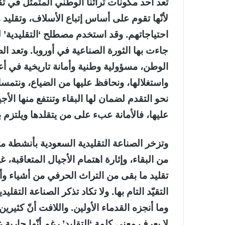
تعد أحد مكونات تراثنا الوطني المتمثل في تقال
لأنّها تقوم على أساس إتباع الأسلاف، وتقليد
احتياجاتهم. وقد استخدم مصطلح ‘التقليدية’ للت
جاءت بها الثورة الصناعية في أوروبا. وتعد الصن
الوطن، مسؤولية وطنية وأمانة تاريخية في أع
واستغلالها، ونحافظ عليها من الضياع، ونتمسك
نحو التقدم لضمان لها البقاء وتنتفع منها الأ
عليها، فالأمانة عبء على من يتقلدها ويلتزم به
وتزخر الصناعة التقليدية السعودية بأنشطة مت
من البقاء، وإثارة اهتمام الأجيال المتعاقبة، غ
تقليد ما بقى من التراث الحرفي من أشياء و
التقيّد التام بها. ولا تكاد تذكر الصناعة التق
وما أنجزه القدماء الأولين. واللافت أنّ كثيرين
لا يعرف معنى كلمة ‘التقليد’ رغم أنّها جار