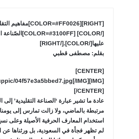
[HT][COLOR=#FF0026
[/COLOR=#3100FF
عليها[/COLOR].[/RIGHT]
بقلم: مصطفى قطبي
[CENTER]
yuppic/04f57e3a5bbed7.jpg[/IMG]
[/CENTER]
عادة ما تشير عبارة ‘الصناعة التقليدية’ إلى ا
مرتبطة بالماضي، ولا زالت تمارس إلى يومنا
استخدام المعارف الحرفية الأصيلة وعلى نسخ 
لم تظهر فجأة في السعودية، بل ورثناها عن ال