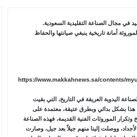
RIG]مفاهيم التقليد في مجال الصناعة التقليدية السعودية.
COLOR] []الصّناعة الموروثة أمانة تاريخية ينبغي صيانتها والحفاظ
[IMG]https://www.makkahnews.sa/contents/m
لصناعة اليدوية العريقة في التاريخ، التي بقيت
 هذا بشكل بدائي وبطرق عتيقة، معتمدة على
وتكرار الموروثات الفنية القديمة، فهذه الصناعة
أجداد، ووصلت إلينا منهم جيلاً بعد جيل، وصارت