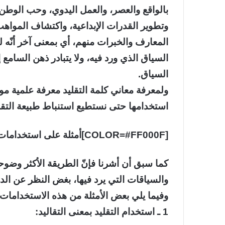
بالواقع والعصر، والعمل اليدوي، وحب الوطن، و
وتطوير القدرات الإبداعية، واكتشاف المواهب،
المعارف والخبرات منهم، أي بمعنى آخر أنّه 
السياق الذي ورد فيه، ولا يتبادر ذهن السام
السياق.
ولمعرفة معاني كلمة التقليد معرفة علمية موض
استخدامها حتى نستطيع استنباط طبيعة التقل
[COLOR=#FF000F]أمثلة على استخدامات كلمة ‘التقليد’: [/COLOR]
كما سبق أن أشرنا فإنّ الطريقة الأكثر وضوحا
والسياقات التي يرد فيها، بغض النظر عن الدل
وفيما يلي بعض الأمثلة من هذه الاستخدامات:
1 ـ استخدام التقليد بمعنى التقاليد: