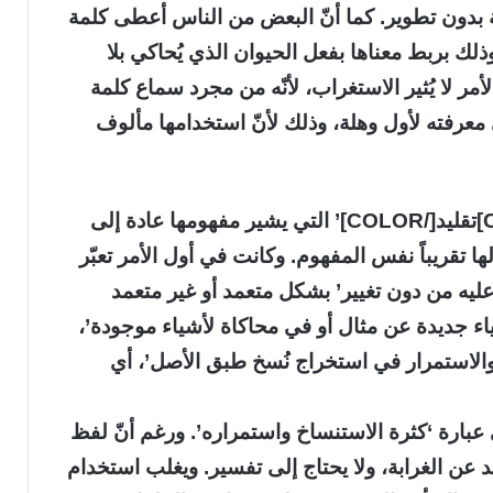
بدون تطوير. كما أنّ البعض من الناس أعطى كلمة
، وذلك بربط معناها بفعل الحيوان الذي يُحاكي بلا
لأمر لا يُثير الاستغراب، لأنّه من مجرد سماع كلمة
 معرفته لأول وهلة، وذلك لأنّ استخدامها مألوف
ومن الملاحظ أنّ كلمة ‘[COLOR=#FF002E]تقليد[/COLOR]’ التي يشير مفهومها عادة إلى
ا تقريباً نفس المفهوم. وكانت في أول الأمر تعبّر
عليه من دون تغيير’ بشكل متعمد أو غير متعمد
ء جديدة عن مثال أو في محاكاة لأشياء موجودة’،
الاستمرار في استخراج نُسخ طبق الأصل’، أي
 عبارة ‘كثرة الاستنساخ واستمراره’. ورغم أنّ لفظ
د عن الغرابة، ولا يحتاج إلى تفسير. ويغلب استخدام