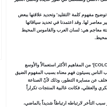
توضيح مفهوم كلمة ‘التقليد’ وتحديد علاقتها ببعض
ر معاصر لها. وقد اعتمدنا في تحديد سياقاتها
ى ستة معاجم هي: لسان العرب والقاموس المحيط
محيط.
إنّ مفهوم ‘[COLOR=#FF0045]التقليد[/COLOR]’ من المفاهيم الأكثر استعمالاً والأوسع
لب الناس يسيئون فهم معناه بسبب المفهوم الضيق
لتخلف عن مسايرة التطور، وذلك لأنّ الصناعة
ري والعقلي، فكانت غالبية المنتجات تكراراً
و سبب التأخر لارتباطه ارتباطاً شديداً بالماضي،