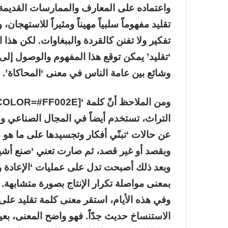
واعتماده على المعارف والممارسات القديمة 
تقليد مفهوماً سلبياً مهيناً ومثيراً للاستهجان
تفكير ولا تفنن كالقردة والببغاوات. لكن هذا ا
‘تقليد’ يمكن توقع هذا المفهوم والوصول إلى
وشائع بين عامة الناس في معنى ‘المحاكاة’.
التراث، تستخدم أيضاً في المجال الصناعي وله
عن حالات ‘تبنّي أفكار وتجسيدها على ما هو 
وبقصد أو غير قصد، ثم صارت تعني ‘صنع أشيا
وبعد ذلك أصبحت تدل على عمليات ‘الإعادة و
بمعنى مواصلة تكرار الإنتاج بصورة متشابهة.
وفي هذه الأيام، استقر معنى كلمة تقليد على
الاستنساخ حديث جدّاً. فهو واضح المعنى، بعي