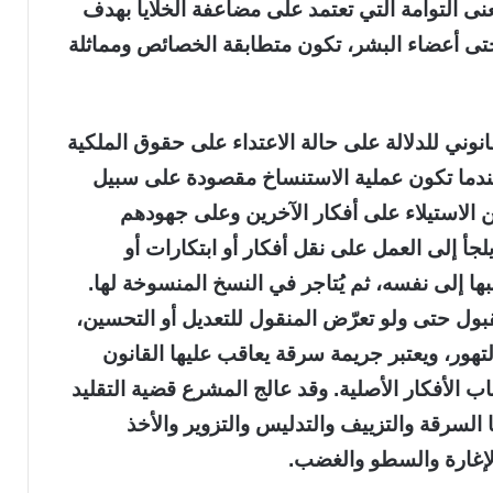
ى التوأمة التي تعتمد على مضاعفة الخلايا بهدف
تى أعضاء البشر، تكون متطابقة الخصائص ومماثلة
نوني للدلالة على حالة الاعتداء على حقوق الملكية
 عندما تكون عملية الاستنساخ مقصودة على سبيل
 الاستيلاء على أفكار الآخرين وعلى جهودهم
جأ إلى العمل على نقل أفكار أو ابتكارات أو
ها إلى نفسه، ثم يُتاجر في النسخ المنسوخة لها.
بول حتى ولو تعرّض المنقول للتعديل أو التحسين،
تهور، ويعتبر جريمة سرقة يعاقب عليها القانون
 الأفكار الأصلية. وقد عالج المشرع قضية التقليد
لسرقة والتزييف والتدليس والتزوير والأخذ
والإغارة والسطو والغضب.