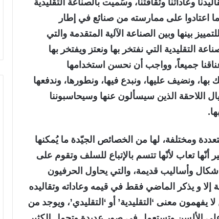
يدنا وعاداتنا وثقافتنا، وسُميت بالصناعة التقليدية
 ما اعتادوا على ممارسته من صنائع في إطار
مييز بينها وبين الصناعة الآلية المتقدمة والتي
اعة التقليدية التي نفتخر بها ونعتز ويفتخر بها
ناقنا جميعاً، وواجب أن نحسن استخدامها
 بها، ونضيف عليها، ونبدع فيها، ونطورها، وندفعها
جيال اللاحقة الذين سيسألون عنها وسيحاسبوننا
ا.
عددة ومختلفة، لها من الخصائص الجيّدة ما يُمكنها
ير أنّها تعاب لأنّها تتسم بالإتباع للسلف وتقوم على
أشكال وأساليب قديمة، والتي يحاول الحرفيون
ليدية إلا و يذكر الماضي فقط في قيمه وعاداته وتقاليده
 لا يفهمون معنى ‘التقليدية’ أو ‘التقليدي’، ويوجد من
ية على الألسن وتستعمل في صور عديدة وتحمل الكثير