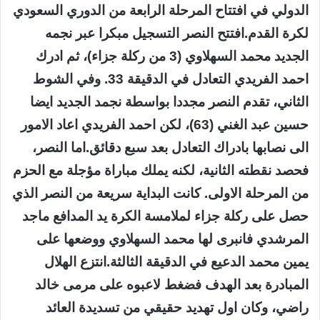
الدولي في افتتاح المرحلة الرابعة من الدوري السعودي
لكرة القدم.افتتح النصر التسجيل مبكرا عبر نجمه
الجديد محمد السهلاوي (3 من ركلة جزاء)، ثم ادرك
احمد الفريدي التعادل في الدقيقة 33. وفي الشوط
الثاني، تقدم النصر مجددا بواسطة نجمد الجديد ايضا
حسين عبد الغني (63)، لكن احمد الفريدي اعاد الامور
الى نصابها بادراك التعادل بعد سبع دقائق.اما النصر،
فحصد نقطته الثانية، لكنه يملك مباراة مؤجلة مع الحزم
من المرحلة الاولى. كانت البداية سريعة من النصر الذي
حصل على ركلة جزاء لملامسة الكرة يد المدافع ماجد
المرشدي فانبرى لها محمد السهلاوي ووضعها على
يمين محمد الدعيع في الدقيقة الثالثة.انتزع الهلال
المبادرة بعد الهدف فضغط لاعبوه على مرمى خالد
راضي، وكان اول تهديد حقيقي من تسديدة العائد