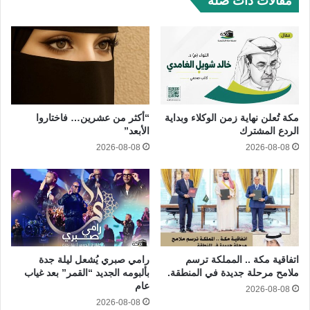
مقالات ذات صلة
مكة تُعلن نهاية زمن الوكلاء وبداية
“أكثر من عشرين… فاختاروا
الردع المشترك
الأبعد”
2026-08-08
2026-08-08
اتفاقية مكة .. المملكة ترسم
رامي صبري يُشعل ليلة جدة
ملامح مرحلة جديدة في المنطقة.
بألبومه الجديد “القمر” بعد غياب
عام
2026-08-08
2026-08-08