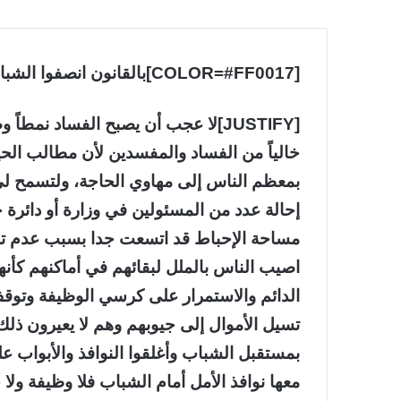
[COLOR=#FF0017]بالقانون انصفوا الشباب[/COLOR] عبدالرحمن حسين المجرشي
[JUSTIFY]لا عجب أن يصبح الفساد نمط
خالياً من الفساد والمفسدين لأن مطالب الحي
بمعظم الناس إلى مهاوي الحاجة، ولتسمح لي 
إحالة عدد من المسئولين في وزارة أو دائرة
مساحة الإحباط قد اتسعت جدا بسبب عدم تد
اصيب الناس بالملل لبقائهم في أماكنهم 
الدائم والاستمرار على كرسي الوظيفة وتوقف 
تسيل الأموال إلى جيوبهم وهم لا يعيرون ذلك الأ
بمستقبل الشباب وأغلقوا النوافذ والأبواب ع
معها نوافذ الأمل أمام الشباب فلا وظيفة ول