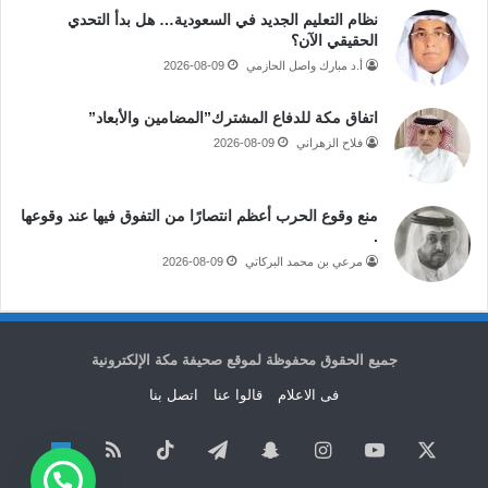
نظام التعليم الجديد في السعودية… هل بدأ التحدي
الحقيقي الآن؟
أ.د مبارك واصل الحازمي
2026-08-09
اتفاق مكة للدفاع المشترك”المضامين والأبعاد”
فلاح الزهراني
2026-08-09
منع وقوع الحرب أعظم انتصارًا من التفوق فيها عند وقوعها
.
مرعي بن محمد البركاتي
2026-08-09
جميع الحقوق محفوظة لموقع صحيفة مكة الإلكترونية
فى الاعلام
قالوا عنا
اتصل بنا
‫X
‫YouTube
انستقرام
سناب
تيلقرام
‫TikTok
ملخص
نبض