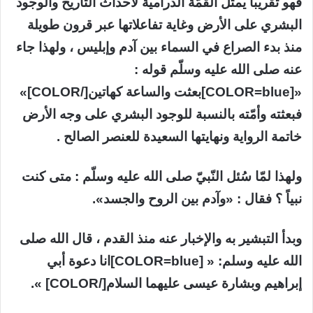
فهو تقريبا يمثّل القمّة الدرامية لأحداث التاريخ والوجود
البشري على الأرض وغاية تفاعلاتها عبر قرون طويلة
منذ بدء الصراع في السماء بين آدم وإبليس ، ولهذا جاء
عنه صلى الله عليه وسلّم قوله :
«[COLOR=blue]بعثت والساعة كهاتين[/COLOR]»
فبعثته وأمّته بالنسبة للوجود البشري على وجه الأرض
خاتمة الرواية ونهايتها السعيدة للعنصر الصالح .
ولهذا لمّا سُئل النّبيّ صلى الله عليه وسلّم : متى كنت
نبياً ؟ فقال : «وآدم بين الروح والجسد».
وبدأ التبشير به والإخبار عنه منذ القدم ، قال الله صلى
الله عليه وسلم: « [COLOR=blue]انا دعوة أبي
إبراهيم وبشارة عيسى عليهما السلام[/COLOR] ».