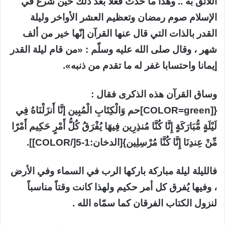
اللائق به .. وهذا ما حدث فعلا بعد ذلك حين شرع في
الإسلام صوم رمضان وتعظيم العشر الأواخر وليلة
القدر بالذات التي قال عنها القرآن إنّها خير من ألف
شهر ، وقال صلى الله عليه وسلّم : «من قام ليلة القدر
إيمانا واحتسابا غفر له ما تقدم من ذنبه».
وساق القرآن هذه الذكرى فقال :
{[COLOR=green]حم وَالْكِتَابِ الْمُبِين إنَّا أَنزَلْنَاهُ فِي
لَيْلَةٍ مُّبَارَكَةٍ إِنَّا كُنَّا مُنذِرِين فِيهَا يُفْرَقُ كُلُّ أَمْرٍ حَكِيم أَمْرًا
مِّنْ عِندِنَا إِنَّا كُنَّا مُرْسِلِين}[الدخان:1-5[/COLOR]].
فالليلة ليلة مباركة باركها الرب في السماء وفي الأرض
، وفيها يُفرق كل أمر حكيم ولهذا كانت وقتاً مناسباً
لنزول الكتاب الفرقان كما سمّاه الله .