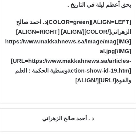
بحق أعظم ليلة في التاريخ .
[ALIGN=LEFT][COLOR=green]د. احمد صالح
الزهراني[/COLOR][/ALIGN] [ALIGN=RIGHT]
[IMG]https://www.makkahnews.sa/image/mag
al.jpg[/IMG]
[URL=https://www.makkahnews.sa/articles-
action-show-id-19.htm]وسطية الحكمة : العلم
والقوة[/URL][/ALIGN]
د . أحمد صالح الزهراني