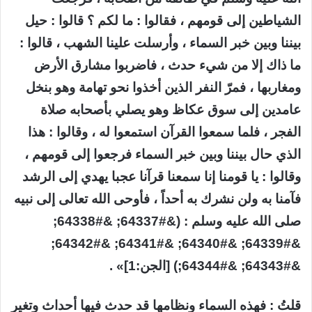
الشياطين إلى قومهم ، فقالوا : ما لكم ؟ قالوا : حيل
بيننا وبين خبر السماء ، وأرسلت علينا الشهب ، قالوا :
ما ذاك إلا من شيء حدث ، فاضربوا مشارق الأرض
ومغاربها ، فمرّ النفر الذين أخذوا نحو تهامة وهو بنخل
عامدين إلى سوق عكاظ وهو يصلي بأصحابه صلاة
الفجر ، فلما سمعوا القرآن استمعوا له ، وقالوا : هذا
الذي حال بيننا وبين خبر السماء فرجعوا إلى قومهم ،
وقالوا : يا قومنا إنا سمعنا قرآنا عجبا يهدي إلى الرشد
فآمنا به ولن نشرك به أحداً ، فأوحى الله تعالى إلى نبيه
صلى الله عليه وسلم : (&#64337; &#64338;
&#64339; &#64340; &#64341; &#64342;
&#64343; &#64344;) [الجن:1]» .
قلتُ : فهذه السماء ونظامها قد حدث فيها أحداث وتغير