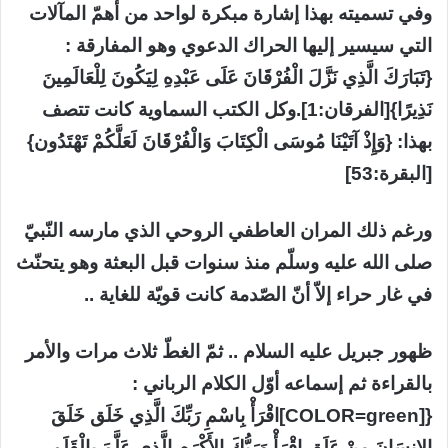
وفي تسميته بهذا إشارة مبكرة لواحد من أهمّ المآلات
التي سيسير إليها الحراك الدعوي وهو المفارقة :
{تَبَارَكَ الَّذِي نَزَّلَ الْفُرْقَانَ عَلَى عَبْدِهِ لِيَكُونَ لِلْعَالَمِينَ
نَذِيرًا}[الفرقان:1].وكل الكتب السماوية كانت تتصف
بهذا: {وَإِذْ آتَيْنَا مُوسَى الْكِتَابَ وَالْفُرْقَانَ لَعَلَّكُمْ تَهْتَدُون}
[البقرة:53]
ورغم ذلك المران العاطفي الروحي الذي مارسه النّبيّ
صلى الله عليه وسلّم منذ سنوات قبل البعثة وهو يتحنّث
في غار حراء إلاّ أنّ الصّدمة كانت قويّة للغاية ..
ظهور جبريل عليه السلام .. ثمّ الغطّ ثلاث مرات والأمر
بالقراءة ثم إسماعه أوّل الكلام الرباني :
{[COLOR=green]اقْرَأْ بِاسْمِ رَبِّكَ الَّذِي خَلَق خَلَقَ
الإِنسَانَ مِنْ عَلَق اقْرَأْ وَرَبُّكَ الأَكْرَم الَّذِي عَلَّمَ بِالْقَلَم