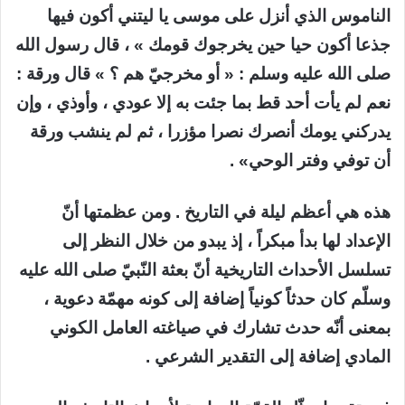
الناموس الذي أنزل على موسى يا ليتني أكون فيها
جذعا أكون حيا حين يخرجوك قومك » ، قال رسول الله
صلى الله عليه وسلم : « أو مخرجيّ هم ؟ » قال ورقة :
نعم لم يأت أحد قط بما جئت به إلا عودي ، وأوذي ، وإن
يدركني يومك أنصرك نصرا مؤزرا ، ثم لم ينشب ورقة
أن توفي وفتر الوحي» .
هذه هي أعظم ليلة في التاريخ . ومن عظمتها أنّ
الإعداد لها بدأ مبكراً ، إذ يبدو من خلال النظر إلى
تسلسل الأحداث التاريخية أنّ بعثة النّبيّ صلى الله عليه
وسلّم كان حدثاً كونياً إضافة إلى كونه مهمّة دعوية ،
بمعنى أنّه حدث تشارك في صياغته العامل الكوني
المادي إضافة إلى التقدير الشرعي .