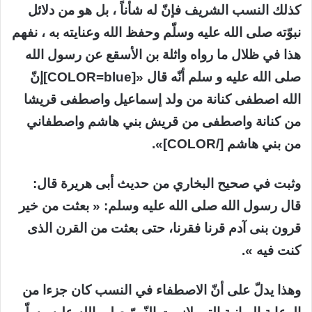
كذلك النسب الشريف فإنّ له شأناً ، بل هو من دلائل
نبوّته صلى الله عليه وسلّم وحفظ الله وعنايته به ، نفهم
هذا في ظلال ما رواه واثلة بن الأسقع عن رسول الله
صلى الله عليه و سلم أنّه قال «[COLOR=blue]إنّ
الله اصطفى كنانة من ولد إسماعيل واصطفى قريشا
من كنانة واصطفى من قريش بني هاشم واصطفاني
من بني هاشم [/COLOR]».
وثبت في صحيح البخاري من حديث أبى هريرة قال:
قال رسول الله صلى الله عليه وسلم: « بعثت من خير
قرون بنى آدم قرنا فقرنا، حتى بعثت من القرن الذى
كنت فيه ».
وهذا يدلّ على أنّ الاصطفاء في النسب كان جزءا من