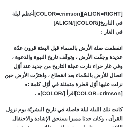
[ALIGN=RIGHT][COLOR=crimson]أعظم ليلة
في التاريخ[/COLOR][/ALIGN]
في الغار :
انقطعت صلة الأرض بالسماء قبل البعثة قرون عدّة
عديدة وجفّت الأرض ، وتوقّف تاريخ النبوة والدعوة ،
وفي غار حراء دارت عجلة التاريخ من جديد عند أوّل
اتصال للأرض بالسّماء بعد انقطاع ، واهتزّت الأرض حين
نزلت عليها أوّل قطرة متمثلة في أوّل كلمة :«
[COLOR=crimson]اقرأ [/COLOR]» .
كانت تلك الليلة ليلة فاصلة في تاريخ البشريّة يوم نزول
القرآن ، وكان حدثا مميزا يستحق الإشادة والاحتفال