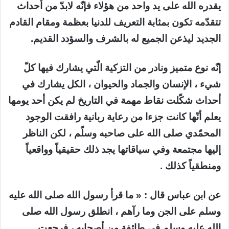
يقدره الله على يد واحد من هؤلاء فإنّه لابدّ من أحداث
تتقدّمه تكون بمثابة التعريف للدنيا بعظمة ومقام القادم
الجديد ليذعن الجميع له بالشرف والسؤدد القديم.
إنّه نوع متميز ونادر من التزكية الّتي يشارك فيها كلّ
شيء ، الإنسان والجماد والحيوان ، الكل يشارك في
أحداث شكّلت نقاط مهمة في التاريخ لم يكن أحد يومها
يعلم أنّها كانت جزءا من رعاية ربانية رافقت الوجود
المحمّدي صلى الله على صاحبه وسلّم ، لكن الناظر
إليها مجتمعة وفي سياقاتها يجد ذلك حقيقياً وواقعياً
ومنطقياً كذلك .
عن ابن عباس قال : « ما قرأ رسول الله صلى الله عليه
وسلم على الجن وما رآهم ، انطلق رسول الله صلى
الله عليه وسلم في طائفة من أصحابه ، فرجعت