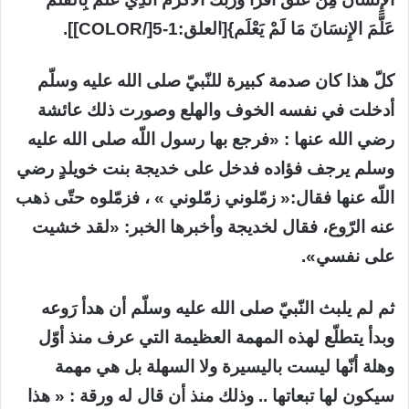
عَلَّمَ الإِنسَانَ مَا لَمْ يَعْلَم}[العلق:1-5[/COLOR]].
كلّ هذا كان صدمة كبيرة للنّبيّ صلى الله عليه وسلّم
أدخلت في نفسه الخوف والهلع وصورت ذلك عائشة
رضي الله عنها : «فرجع بها رسول اللّه صلى الله عليه
وسلم يرجف فؤاده فدخل على خديجة بنت خويلدٍ رضي
اللّه عنها فقال:« زمّلوني زمّلوني » ، فزمّلوه حتّى ذهب
عنه الرّوع، فقال لخديجة وأخبرها الخبر: «لقد خشيت
على نفسي».
ثم لم يلبث النّبيّ صلى الله عليه وسلّم أن هدأ رَوعه
وبدأ يتطلّع لهذه المهمة العظيمة التي عرف منذ أوّل
وهلة أنّها ليست باليسيرة ولا السهلة بل هي مهمة
سيكون لها تبعاتها .. وذلك منذ أن قال له ورقة : « هذا