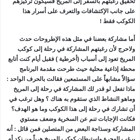
تحقيق رغبتهم بالسفر إلى المريخ فسيكون تركيزهم
على جانب الإكتشافات والتعرف على أسرار هذا
الكوكب فقط !
أما مشاركة بعضنا في مثل هذه الإطروحات حدث
ولاحرج لأن رغبتهم المشاركة في رحلة إلى كوكب
المريخ تعود إلى أسباب (أخرطية ) فقبل أيام كنت أتابع
محطة إذاعية محلية حيث طرحت مقدمة البرنامج
سؤالاً مشابهاً على المستمعين فقالت بالحرف الواحد :
ماذا تفعل لو قدر لك المشاركة في رحلة إلى المريخ
وماهو النشاط الذي ستقوم به هناك ؟ وهل ترغب في
أن تشارك في رحلة إلى هذا الكوكب وما هو الهدف؟
فكانت الإجابات تنم عن السخرية وضعف مستوي
المشاركة وسذاجة البعض من المتصلين فمن قائل : أنه
يرغب الهجرة وإستيطان كوكب المريخ هرباً من نكد أم