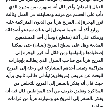
العيال (المدام) وآخر قال أنه سيهرب من مديره الذي
دأب على الحسم من مرتبه ومضايقته في العمل وثالث
قرر الهجرة إلى المريخ هرباً من الديون المتراكمة عليه
– ورابع أكد أنه حينما سيصل إلى هناك سيدعو أصدقائه
وزملائه على أكلة (مفطح ) وسأل أحد المستمعين
المذيعة وهل على سطح المريخ (ضبان) حتى يمكننا
إصطيادها وإلتهامها ومن قائل أنه قرر الهجرة إلى
المريخ هرباً من صاحب المنزل الذي يطالبه بإيجارات
متراكمة وتمنى أحدهم المشاركة في رحلة إلى المريخ
للبحث عن عروس (مريخاوية)!وأدلى طالب ثانوي برأيه
حيث قال أنه يفكر بالسفر إلى المريخ للتخلص من
المذاكرة وتعليق ظريف من أحد المواطنين قال فيه أنه
يفكر بالسفر إلى المريخ هو وسيارته هرباً من غرامات
ساهر!..