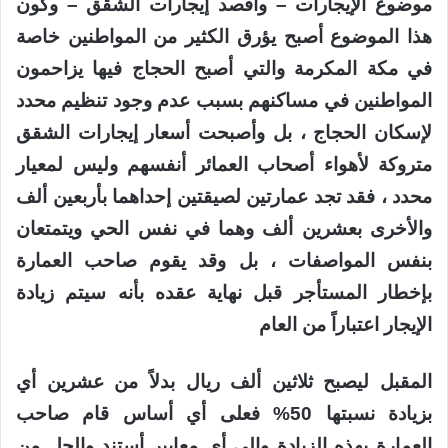
موضوع الإيجارات – وأقصد إيجارات الشقق – وكون
هذا الموضوع أصبح يؤرق الكثير من المواطنين خاصة
في مكة المكرمة والتي أصبح الحجاج فيها يزاحمون
المواطنين في مساكنهم بسبب عدم وجود تنظيم محدد
لإسكان الحجاج ، بل وأصبحت أسعار إيجارات الشقق
متروكة لأهواء أصحاب العمائر أنفسهم وليس لمعيار
محدد ، فقد تجد عمارتين لصيقتين إحداهما بأربعين ألف
والأخرى بعشرين ألف وهما في نفس الحي ويتمتعان
بنفس المواصفات ، بل وقد يقوم صاحب العمارة
بإخطار المستأجر قبل نهاية عقده بأنه سيتم زيادة
الإيجار اعتباراً من العام
المقبل ليصبح ثلاثين ألف ريال بدلاً من عشرين أي
بزيادة نسبتها 50% فعلى أي أساس قام صاحب
العمارة بهذه الزيادة والى أي معايير أستند والحل من