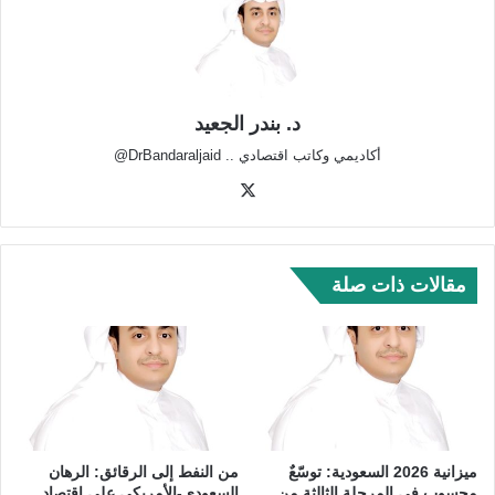
د. بندر الجعيد
أكاديمي وكاتب اقتصادي .. DrBandaraljaid@
‫X
مقالات ذات صلة
ميزانية 2026 السعودية: توسّعٌ
من النفط إلى الرقائق: الرهان
محسوب في المرحلة الثالثة من
السعودي-الأمريكي على اقتصاد