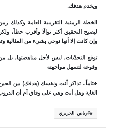
ويخدم هدفك.
الخطة الزمنية
التقريبية العامة وكذلك زمن
ليصبح التحقيق أكثر نوالًا وأقرب حظاً، ولك
وإن كانت إلا أنها توحي بشيء من المثالية و
توقع التحدّيات
، ليس لأجل مناهضتها، بل من 
وقوعه لتسهل مواجهته
ختاماً..
تذاكر
أنت ونفسك (هدفك) بين الحين 
الغاية وهل أنت وهي على وفاق أم أن الدرو
#رياض_الحريري