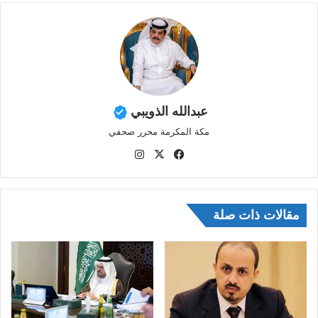
عبدالله الذويبي
مكة المكرمة محرر صحفي
في
‫X
انس
سب
تقر
وك
ام
مقالات ذات صلة