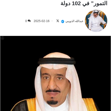
التمور” في 102 دولة
تابع
على
عبدالله الذويبي
2025-02-16
0
X