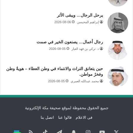
يرحل الرجال… ويبقى الأثر
إبراهيم المحيسن
2026-08-06
رجال أعمال… يصنعون الخير في صمت
د. تركي بن فهد العيار
2026-08-05
حين يتعانق التراث والانتماء في وطن العطاء – هويةُ وطن
وفخرُ مواطن.
محمد عبدالله العمري
2026-08-05
جميع الحقوق محفوظة لموقع صحيفة مكة الإلكترونية
فى الاعلام
قالوا عنا
اتصل بنا
‫X
‫YouTube
انستقرام
سناب
تيلقرام
‫TikTok
ملخص
نبض