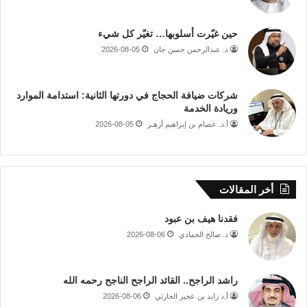
حين غيّرت أسلوبها… تغيّر كل شيء
د. عبدالرحمن حسن جان
2026-08-05
شركات ضيافة الحجاج في دورتها الثانية: استدامة الموارد
وريادة الخدمة
أ.د. عصام بن إبراهيم أزهـر
2026-08-05
أخر المقالات
فقدنا هيف بن عبود
د. صالح الحمادي
2026-08-06
راشد الراجح.. القائد الراجح الناجح رحمه الله
أ.د زايد بن عجير الحارثي
2026-08-06