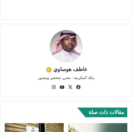
عاطف هوساوي
مكة المكرمة - محرر صحفي ومصور
في
‫X
‫Yo
انس
سب
uTu
تقر
وك
be
ام
مقالات ذات صلة