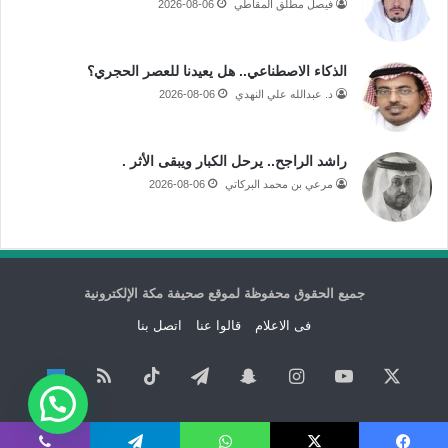
فيصل مطلق المقاطي
2026-08-06
الذكاء الاصطناعي.. هل يعيدنا للعصر الحجري؟
د. عبدالله علي النهدي
2026-08-06
راشد الراجح.. يرحل الكبار ويبقى الأثر .
مرعي بن محمد البركاتي
2026-08-06
جميع الحقوق محفوظة لموقع صحيفة مكة الإلكترونية
فى الاعلام
قالوا عنا
اتصل بنا
‫X
‫YouTube
انستقرام
سناب
تيلقرام
‫TikTok
ملخص
نبض
تشات
الموقع