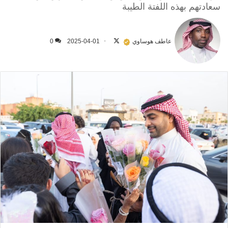
سعادتهم بهذه اللفتة الطيبة
تابع
على
عاطف هوساوي
2025-04-01
0
X