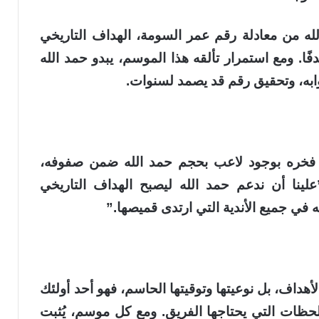
 150، يقترب حمد الله من معادلة رقم عمر السومة، الهداف التاريخي
ري، والذي يتصدر القائمة برصيد 154 هدفًا. ومع استمرار تألقه هذا الموسم، يبدو حمد الله
وابه، وتحقيق رقم قد يصمد لسنوات.
عن فخره بوجود لاعب بحجم حمد الله ضمن صفوفه،
علينا أن ندعم حمد الله ليصبح الهداف التاريخي
 في جميع الأندية التي ارتدى قميصها.”
لأهداف، بل نوعيتها وتوقيتها الحاسم، فهو أحد أولئك
لحظات التي يحتاجها الفريق. ومع كل موسم، يُثبت