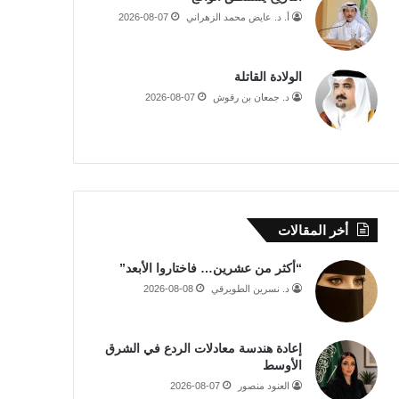
أ. د. عايض محمد الزهراني
2026-08-07
الولادة القاتلة
د. جمعان بن رقوش
2026-08-07
أخر المقالات
“أكثر من عشرين… فاختاروا الأبعد”
د. نسرين الطويرقي
2026-08-08
إعادة هندسة معادلات الردع في الشرق
الأوسط
العنود منصور
2026-08-07