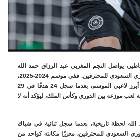
ساطير، يواصل النجم المغربي عبد الرزاق حمد الله
كتابة اسمه بحروف من ذهب في تاريخ الدوري السعودي للمحترفين. ففي موسم 2024-2025،
قدّم هدّاف الشباب مستوى لافتًا جعله من أبرز لاعبي الموسم، بعدما سجل 24 هدفًا في 29
وصنع 4 أهداف، بإجمالي 2,587 دقيقة لعب موزعة بين الدوري وكأس الملك، ليؤكد أنه لا
ة، دون حمد الله لحظة تاريخية، بعدما سجل ثنائية في شباك
 إلى الهدف رقم 150 في الدوري السعودي للمحترفين، معززًا مكانته كواحد من