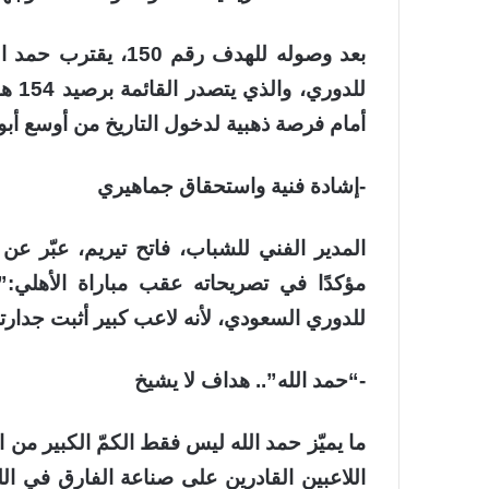
بعد وصوله للهدف رقم
للدو
أمام فرصة ذهبية لدخول التاريخ من أوسع أب
-إشادة فنية واستحقاق جماهيري
المدير الفني للشباب، فاتح تيريم، عبّر 
مؤكدًا في تصريحاته عقب مباراة الأهلي:”
للدوري السعودي، لأنه لاعب كبير أثبت جدارته
-“حمد الله”.. هداف لا يشيخ
ما يميّز حمد الله ليس فقط الكمّ الكبير من ا
اللاعبين القادرين على صناعة الفارق في ال