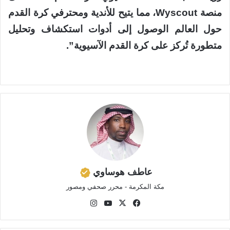
منصة Wyscout، مما يتيح للأندية ومحترفي كرة القدم
حول العالم الوصول إلى أدوات استكشاف وتحليل
متطورة تُركز على كرة القدم الآسيوية”.
عاطف هوساوي
مكة المكرمة - محرر صحفي ومصور
في
‫X
‫Yo
انس
سب
uTu
تقر
وك
be
ام