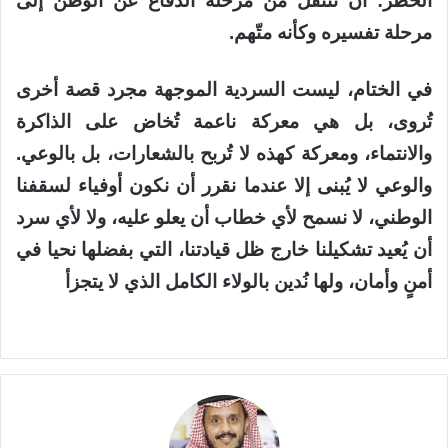
الخطر: أن ننتقل من مرحلة الدفاع عن الوطن إلى
مرحلة تفسيره وكأنه متّهم.
في الختام، ليست السردية الموجهة مجرد قصة أخرى
تُروى، بل هي معركة ناعمة تُخاض على الذاكرة
والانتماء، ومعركة كهذه لا تُربح بالشعارات، بل بالوعي.
والوعي لا يُبنى إلا عندما نقرر أن نكون أوفياء لسقفنا
الوطني، لا نسمح لأي خطاب أن يعلو عليه، ولا لأي سرد
أن يُعيد تشكيلنا خارج ظل قيادتنا، التي بفضلها نحيا في
أمنٍ وأمان، ولها نُدين بالولاء الكامل الذي لا يتجزأ