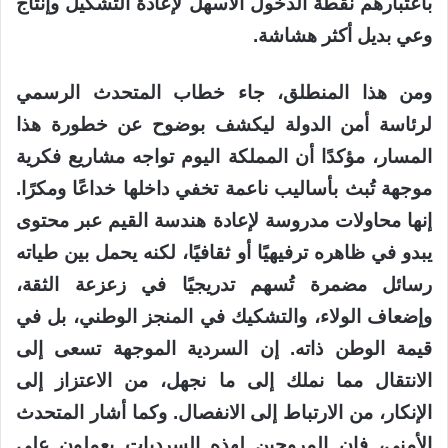
باعتبارهم نقطة الدخول الأسهل لإعادة التشكيل وإنتاج
وعي بديل أكثر هشاشة.
ومن هذا المنطلق، جاء خطاب المتحدث الرسمي
لرئاسة أمن الدولة ليكشف بوضوح عن خطورة هذا
المسار، مؤكدًا أن المملكة اليوم تواجه مشاريع فكرية
موجهة تُبث بأساليب ناعمة تخفي داخلها خداعًا ومكرًا.
إنها محاولات مدروسة لإعادة هندسة القيم عبر محتوى
يبدو في ظاهره ترفيهيًا أو ثقافيًا، لكنه يحمل بين طياته
رسائل مضمرة تُسهم تدريجيًا في زعزعة الثقة،
وإضعاف الولاء، والتشكيك في المنجز الوطني، بل في
قيمة الوطن ذاته. إن السردية الموجهة تسعى إلى
الانتقال مما نملك إلى ما نجهل، من الاعتزاز إلى
الإنكار، من الارتباط إلى الانفصال. وكما أشار المتحدث
الأمني، فإن المروجين لهذه السرديات يعملون على