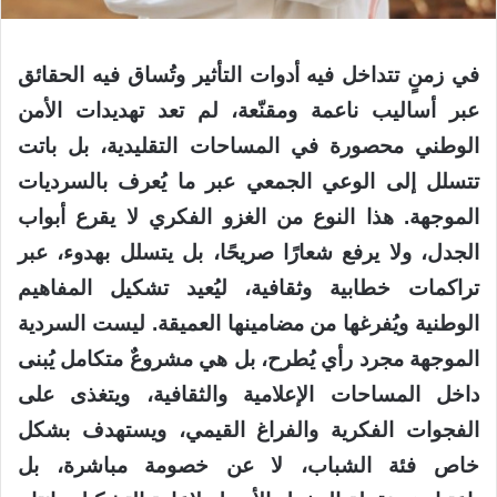
في زمنٍ تتداخل فيه أدوات التأثير وتُساق فيه الحقائق
عبر أساليب ناعمة ومقنّعة، لم تعد تهديدات الأمن
الوطني محصورة في المساحات التقليدية، بل باتت
تتسلل إلى الوعي الجمعي عبر ما يُعرف بالسرديات
الموجهة. هذا النوع من الغزو الفكري لا يقرع أبواب
الجدل، ولا يرفع شعارًا صريحًا، بل يتسلل بهدوء، عبر
تراكمات خطابية وثقافية، ليُعيد تشكيل المفاهيم
الوطنية ويُفرغها من مضامينها العميقة. ليست السردية
الموجهة مجرد رأي يُطرح، بل هي مشروعٌ متكامل يُبنى
داخل المساحات الإعلامية والثقافية، ويتغذى على
الفجوات الفكرية والفراغ القيمي، ويستهدف بشكل
خاص فئة الشباب، لا عن خصومة مباشرة، بل