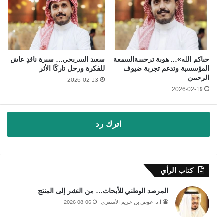
حياكم الله»… هوية ترحيبيةالسمعة
سعيد السريحي… سيرة ناقدٍ عاش
المؤسسية وتدعم تجربة ضيوف
للفكرة ورحل تاركًا الأثر
الرحمن
2026-02-13
2026-02-19
اترك رد
كتاب الرأي
المرصد الوطني للأبحاث… من النشر إلى المنتج
أ.د. عوض بن خزيم الأسمري
2026-08-06