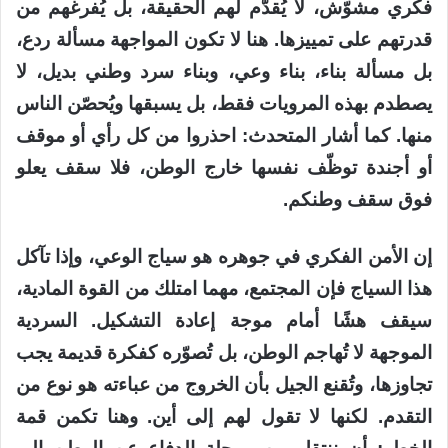
فكري مشوّش، لا يُقدّم لهم الحقيقة، بل يُفرغهم من
قدرتهم على تمييزها. هنا لا تكون المواجهة مسألة ردع،
بل مسألة بناء، بناء وعي، وبناء سرد وطني بديل، لا
يصطدم بهذه المرويات فقط، بل يسبقها ويُحصّن الناس
منها. كما أشار المتحدث: احذروا من كل رأي أو موقف
أو أجندة توظّف نفسها خارج الوطن، فلا سقف يعلو
فوق سقف وطنكم.
إن الأمن الفكري في جوهره هو سياج الوعي، وإذا تآكل
هذا السياج فإن المجتمع، مهما امتلك من القوة المادية،
سيقف هشًا أمام موجة إعادة التشكيل. السردية
الموجهة لا تُهاجم الوطن، بل تُصوّره كفكرة قديمة يجب
تجاوزها، وتُقنع الجيل بأن الخروج من عباءته هو نوع من
التقدم. لكنها لا تقول لهم إلى أين. وهنا تكمن قمة