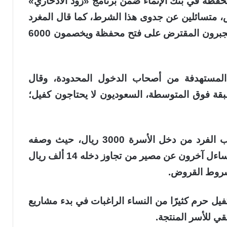
 محفظة في بنك الإنماء ضمن برنامج «زود الادخاري»
ك الغرض، متسائلين عن جدوى هذا الشرط، كما قال المغرد
رشيد البرجس: «كل شيء تمام، بس ليش يجبرون المقترض على فتح محفظة ويخصمون 6000
المستهدفة من أصحاب الدخول المحدودة، وقال
بقة فوق المتوسطة، السعوديون لا يحتاجون كفيل؛
وانتقد المغردون أيضًا شرط ألا يتجاوز نصيب الفرد من دخل الأسرة 3000 ريال، حيث وصفه
طلال بن محمد بأنه شرط «بلا مبرر»، بينما تساءل آخرون عن مصير من تجاوز دخله 14 ألف ريال
شروط القروض.
ل حرم كثيرًا من النساء الراغبات في بدء مشاريع
قي للأسر المنتجة.