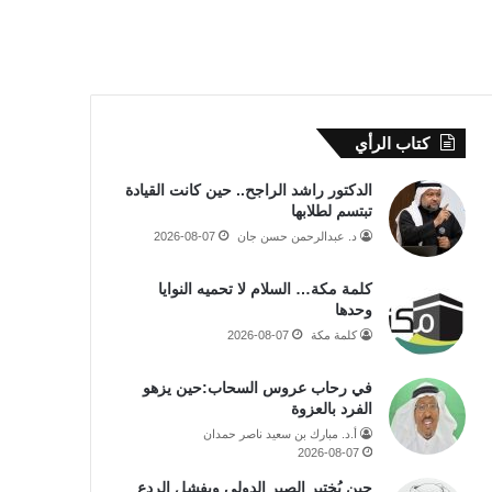
كتاب الرأي
الدكتور راشد الراجح.. حين كانت القيادة
تبتسم لطلابها
د. عبدالرحمن حسن جان
2026-08-07
كلمة مكة… السلام لا تحميه النوايا
وحدها
كلمة مكة
2026-08-07
في رحاب عروس السحاب:حين يزهو
الفرد بالعزوة
أ.د. مبارك بن سعيد ناصر حمدان
2026-08-07
حين يُختبر الصبر الدولي ويفشل الردع