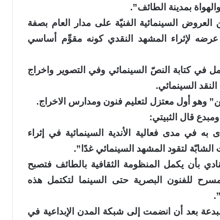
الهواة بمدينة الطائف”.
العروض السينمائية الفنيّة على مدار العام بصفة
رضه لإثراء المشهد النقدي كونه مقوِّم أساسي
 في كتابة النصّ السينمائي وفي التصوير واخراج
النقد السينمائي.
” وهو أول معتزل لتعليم فنون ومدارس الاخراج.
مبدع قال الثبيتي:
ى به في مدى فعالية الأندية السينمائية في إثراء
لشابّة لتقود المشهد السينمائي غدًا”.
ادي بأن يكمل المنظومة الثقافية بالطائف فتصبح
لمسرح للفنون البصرية حتى السينما لتكتمل هذه
.
بدعة بعد أن انضمت إلى شبكة المدن الإبداعية في