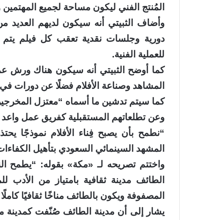
المُنتج الفني ليكون مساحة لجميع المهتمين و
وأضاف الثبيتي أنه سيكون لديهم العديد من 
دورية وجلسات نقدية تعقب كل فيلم يتم ع
للعملية الفنية.
كما أوضح الثبيتي أنه سيكون هناك ورش عمل
المشاهد وصناعة الأفلام فضلًا عن دورات في 
كما سيتم تدشين ما أسماه “معتزل المخرجين
وعن تطلعاتهم المستقبلية كفريق عمل واعد و
“نطمح بأن يصبح فِناء الأفلام نموذجًا يحتذ
المشهد السينمائي السعودي بتأهيل الكفاءات ا
واختتم تصريحه لـ «مكة» بقوله: “يطمح الن
الطائف مدينة ثقافية بامتياز من الأدب ل
المصفوفة ويكون بالطائف مناخًا ثقافيًا كاملًا”
يشار إلى أن مدينة الطائف صُنّفت كمدينة م