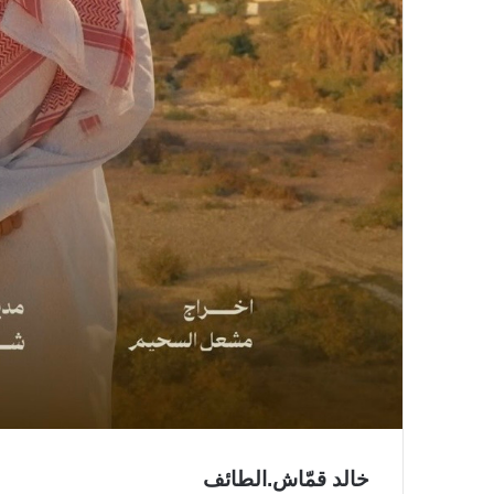
خالد قمّاش.الطائف