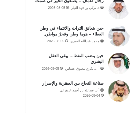
رجال أعمال… يصنعون الخير في صمت
د. تركي بن فهد العيار
2026-08-05
حين يتعانق التراث والانتماء في وطن
العطاء – هويةُ وطن وفخرُ مواطن.
محمد عبدالله العمري
2026-08-05
حين ينضب النفط… يبقى العقل
البشري
أ. د. بكري معتوق عساس
2026-08-05
صناعة النجاح بين العبقرية والإصرار
أ.د. عبدالله بن أحمد الزهراني
2026-08-04