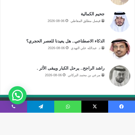
جحيم الكمالية
فيصل مطلق المقاطي
2026-08-06
الذكاء الاصطناعي.. هل يعيدنا للعصر الحجري؟
د. عبدالله علي النهدي
2026-08-06
راشد الراجح.. يرحل الكبار ويبقى الأثر .
مرعي بن محمد البركاتي
2026-08-06
جميع الحقوق محفوظة لموقع صحيفة مكة الإلكترونية
فيسبوك
‫X
واتساب
تيلقرام
ڤايبر
فى الاعلام
قالوا عنا
اتصل بنا
‫X
‫YouTube
انستقرام
سناب
تيلقرام
‫TikTok
ملخص
نبض