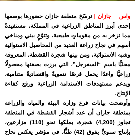
واس _ جازان |
ترسّخ منطقة جازان حضورها بوصفها
إحدى أبرز المناطق الزراعية في المملكة، مستفيدةً
مما تزخر به من مقوماتٍ طبيعية، وتنوّعٍ بيئي ومناخي
أسهم في نجاح زراعة العديد من المحاصيل الاستوائية
وشبه الاستوائية، ومن بينها شجرة القشطة، المعروفة
محليًّا باسم “السفرجل”، التي برزت بصفتها محصولًا
زراعيًّا واعدًا يحمل فرصًا تنمويةً واقتصاديةً متنامية،
ويدعم مستهدفات الاستدامة الزراعية ورفع كفاءة
الإنتاج.
وأوضحت بيانات فرع وزارة البيئة والمياه والزراعة
بمنطقة جازان أن عدد أشجار القشطة في المنطقة
تجاوز (4,200) شجرة، يملكها نحو (110) مزارعين،
بإنتاجٍ سنويٍّ يفوق (42) طنًّا، في مؤشرٍ يعكس نجاح