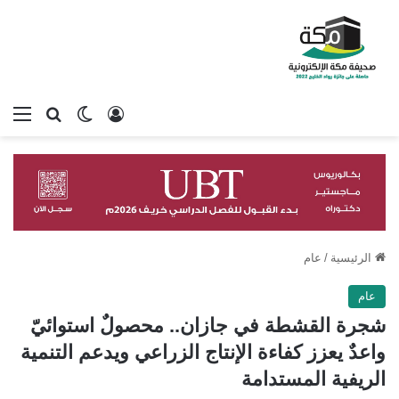
تسجيل الدخول
بحث عن
الوضع المظلم
الق
الرئيسية
/
عام
عام
شجرة القشطة في جازان.. محصولٌ استوائيّ
واعدٌ يعزز كفاءة الإنتاج الزراعي ويدعم التنمية
الريفية المستدامة