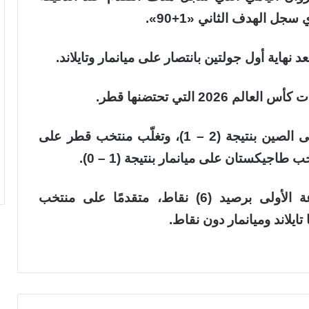
ل الهدف الثاني «1+90».
نهاية أول جولتين بانتصار على ميانمار وتايلاند.
وشهدت الجولة ذاتها فوز منتخب اليابان على الصين بنتيجة (2 – 1)، وتغلّب منتخب قطر على
وتصدّر المنتخب السعودي ترتيب المجموعة الأولى برصيد (6) نقاط، متقدمًا على منتخب
ايلاند وميانمار دون نقاط.