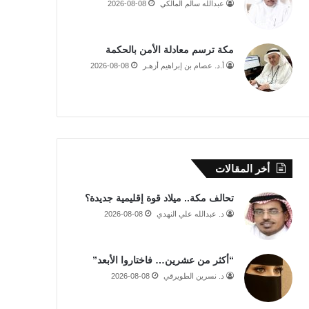
عبدالله سالم المالكي
2026-08-08
مكة ترسم معادلة الأمن بالحكمة
أ.د. عصام بن إبراهيم أزهـر
2026-08-08
أخر المقالات
تحالف مكة.. ميلاد قوة إقليمية جديدة؟
د. عبدالله علي النهدي
2026-08-08
“أكثر من عشرين… فاختاروا الأبعد”
د. نسرين الطويرقي
2026-08-08