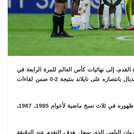
سعودي تحت 17 عامًا لكرة القدم، إلى نهائيات كأس العالم للمرة الرابعة في
تاريخه بعد نجاحه في حجز مقعده في المونديال بانتصاره على تايلاند بنتيجة 2-0 ضمن لقاءات
وتعد هذه المشاركة هي الرابعة للأخضر بعد ظهوره في ثلاث نسخ ماضية لأعوام 1985، 1987،
 مروان اليامي الذي سجل هدف التقدم عند الدقيقة