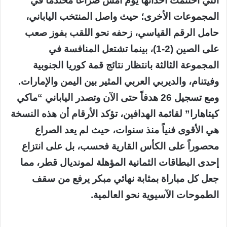
التي اختتمت أحداثها يوم امس صراعاً محتدماً في
المجموعات الأخرى؛ حيث واصل المنتخب الياباني،
حامل الرقم القياسي، زحفه نحو اللقب بفوز صعب
على الصين (2-1)، بينما تشتعل المنافسة في
المجموعة الثالثة بانتظار نتائج قمة كوريا الجنوبية
وفيتنام، والديربي العربي المثير بين اليمن والإمارات.
ومع تسجيل 26 هدفاً حتى الآن وتصدر الياباني “ماكي
كيتاهارا” لقائمة الهدافين، تؤكد الأرقام أن هذه النسخة
هي الأقوى فنياً منذ سنوات، حيث لم يعد الصراع
محصوراً على الكأس القارية فحسب، بل على انتزاع
إحدى البطاقات الثمانية المؤهلة لمونديال قطر، مما
جعل كل مباراة بمثابة نهائي مبكر يرفع من سقف
الطموحات الآسيوية نحو العالمية.