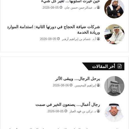
حين غيّرت أسلوبها… تغيّر كل شيء
د. عبدالرحمن حسن جان
2026-08-05
شركات ضيافة الحجاج في دورتها الثانية: استدامة الموارد
وريادة الخدمة
أ.د. عصام بن إبراهيم أزهـر
2026-08-05
أخر المقالات
يرحل الرجال… ويبقى الأثر
إبراهيم المحيسن
2026-08-06
رجال أعمال… يصنعون الخير في صمت
د. تركي بن فهد العيار
2026-08-05