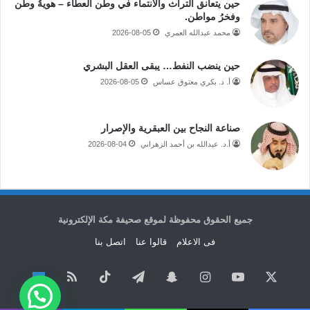
حين يتعانق التراث والانتماء في وطن العطاء – هويةُ وطن
وفخرُ مواطن.
محمد عبدالله العمري
2026-08-05
حين ينضب النفط… يبقى العقل البشري
أ. د. بكري معتوق عساس
2026-08-05
صناعة النجاح بين العبقرية والإصرار
أ.د. عبدالله بن أحمد الزهراني
2026-08-04
جميع الحقوق محفوظة لموقع صحيفة مكة الإلكترونية
فى الاعلام
قالوا عنا
اتصل بنا
‫X
‫YouTube
انستقرام
سناب
تيلقرام
‫TikTok
ملخص
نبض