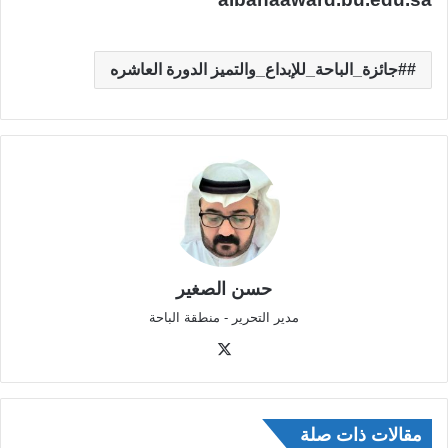
#جائزة_الباحة_للإبداع_والتميز الدورة العاشره
حسن الصغير
مدير التحرير - منطقة الباحة
‫X
مقالات ذات صلة