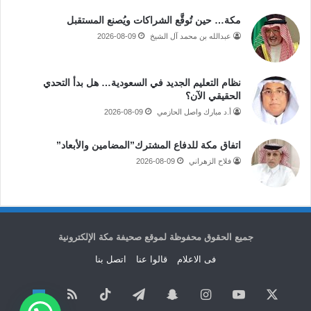
مكة… حين تُوقَّع الشراكات ويُصنع المستقبل
عبدالله بن محمد آل الشيخ
2026-08-09
نظام التعليم الجديد في السعودية… هل بدأ التحدي
الحقيقي الآن؟
أ.د مبارك واصل الحازمي
2026-08-09
اتفاق مكة للدفاع المشترك”المضامين والأبعاد”
فلاح الزهراني
2026-08-09
جميع الحقوق محفوظة لموقع صحيفة مكة الإلكترونية
فى الاعلام
قالوا عنا
اتصل بنا
‫X
‫YouTube
انستقرام
سناب
تيلقرام
‫TikTok
ملخص
نبض