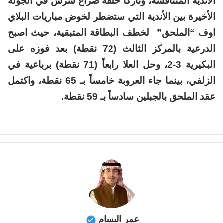
الأندية المتنافسة، وتاركًا خلفه صراع شرس في الجولة
الأخيرة بين الأندية التي ستضطر لخوض مباريات البلاي
اوف “الملحق” لخطف البطاقة المتبقية، حيث اصبح
الدرعية بالمركز الثالث (72 نقطة) بعد فوزه على
البكيرية 3-2، وحل العلا رابعاً (71 نقطة) برباعية في
الزلفي، بينما جاء العروبة خامساً بـ 65 نقطة، واكتمل
عقد الملحق بالجبلين سادساً بـ 59 نقطة.
عمر البسام