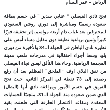
الرياض – عمر البسام
نجح نادي الفيصلي ” عنابي سدير ” في حسم بطاقة
صعوده رسميًا ومباشرة إلى دوري روشن السعودي
للمحترفين بعد غياب دام أربعة مواسم، إثر تحقيقه فوزًا
كبيراً وثمين برباعية نظيفة دون مقابل مساء أمس على
نظيره نادي الباطن في الجولة الـ34 والأخيرة من دوري
يلو، وسط أجواء احتفالية في مدرجات ملعب مدينة
المجمعة الرياضية. وجاء هذا التألق ليعلن نجاة الفيصلي
من نفق البلاي اوف “الملحق” المظلم بعد أن رفع
رصيده إلى 73 نقطة في المركز الثاني، حيث نجح
الفريق في حسم الأمور ومرافقة نادي أبها (البطل)
الذي ضمن صعوده منذ الجولة الـ31، متجنبًا الحسابات
المعقدة ومقاعد الانتظار الحارقة التي طحنت بقية