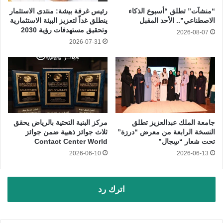
“منشآت” تطلق “أسبوع الذكاء
رئيس غرفة بيشة: منتدى الاستثمار
الاصطناعي”.. الأحد المقبل
ينطلق غداً لتعزيز البيئة الاستثمارية
وتحقيق مستهدفات رؤية 2030
2026-08-07
2026-07-31
جامعة الملك عبدالعزيز تطلق
مركز البنية التحتية بالرياض يحقق
النسخة الرابعة من معرض “درزة”
ثلاث جوائز ذهبية ضمن جوائز
تحت شعار “سِجال”
Contact Center World
2026-06-10
2026-06-13
اترك رد