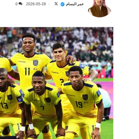
على
عمر البسام
2026-05-28
0
X