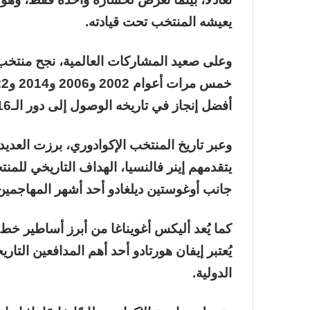
يعيشه المنتخب تحت قيادته.
وعلى صعيد المشاركات العالمية، نجح منتخب ا
أفضل إنجاز في تاريخه الوصول إلى دور الـ16 خلال مونديال ألمانيا 2006.
وعبر تاريخ المنتخب الإكوادوري، برزت العديد
يتقدمهم إينر فالنسيا، الهداف التاريخي للمن
جانب أوغوستين ديلغادو أحد أشهر المهاجمين
كما يُعد أليكس أغويناغا من أبرز أساطير خط ا
يُعتبر إيفان هورتادو أحد أهم المدافعين الت
الدولية.