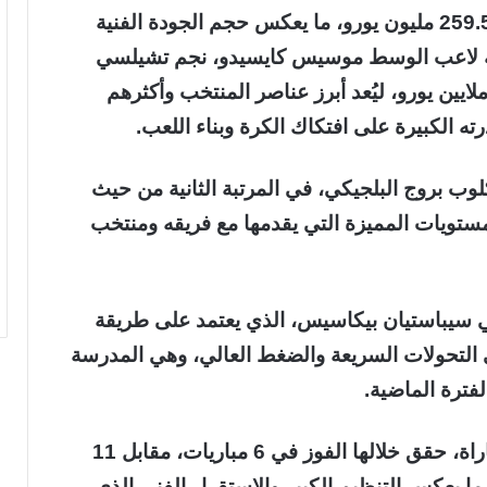
وتبلغ القيمة السوقية لمنتخب الإكوادور نحو 259.5 مليون يورو، ما يعكس حجم الجودة الفنية
ومه لاعب الوسط موسيس كايسيدو، نجم تشيلسي
إنجليزي، والذي تُقدر قيمته السوقية بـ110 ملايين يورو، ليُعد أبرز عناصر المنتخب وأكثرهم
ته الكبيرة على افتكاك الكرة وبناء اللعب.
لوب بروج البلجيكي، في المرتبة الثانية من حيث
رو، في ظل المستويات المميزة التي يقدمها مع فريقه ومنتخب
ني سيباستيان بيكاسيس، الذي يعتمد على طريقة
3-3، مع التركيز على التحولات السريعة والضغط العالي، وهي المدرسة
فترة الماضية.
وخاض بيكاسيس مع منتخب الإكوادور 18 مباراة، حقق خلالها الفوز في 6 مباريات، مقابل 11
ما يعكس التنظيم الكبير والاستقرار الفني الذي