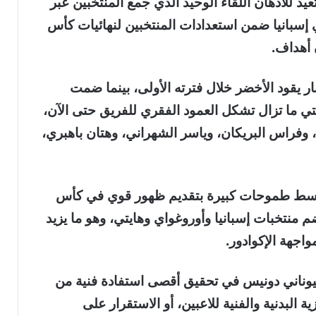
تعيد للأذهان اللقاء الوحيد الذي جمع المنتخبين عبر
خ، والذي أُقيم يوم 23 سبتمبر 2022 في إسبانيا ضمن استعدادات المنتخبين لنهائيات كأس
 أهداف.
 يقود الأخضر خلال فترته الأولى، بينما ضمت
تي ما تزال تشكل العمود الفقري للفريق حتى الآن،
وفراس البريكان، وياسر الشهراني، وهتان باهبري،
 وسط طموحات كبيرة بتقديم ظهور قوي في كأس
 منتخبات إسبانيا وأوروغواي وهايتي، وهو ما يزيد
اجهة الإكوادور.
اليوناني دونيس في تحقيق أقصى استفادة فنية من
البدنية والفنية للاعبين، أو الاستقرار على