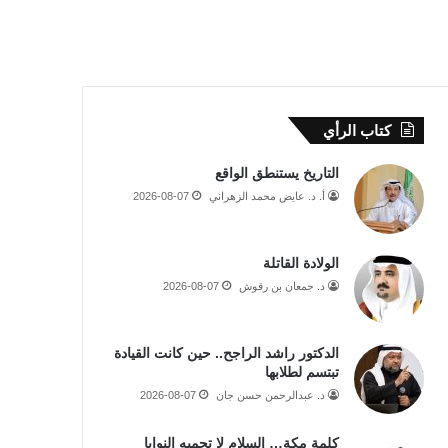
كتاب الرأي
التاريخ يستنطق الواقع
أ. د. عايض محمد الزهراني
2026-08-07
الولادة القاتلة
د. جمعان بن رقوش
2026-08-07
الدكتور راشد الراجح.. حين كانت القيادة
تبتسم لطلابها
د. عبدالرحمن حسن جان
2026-08-07
كلمة مكة… السلام لا تحميه النوايا