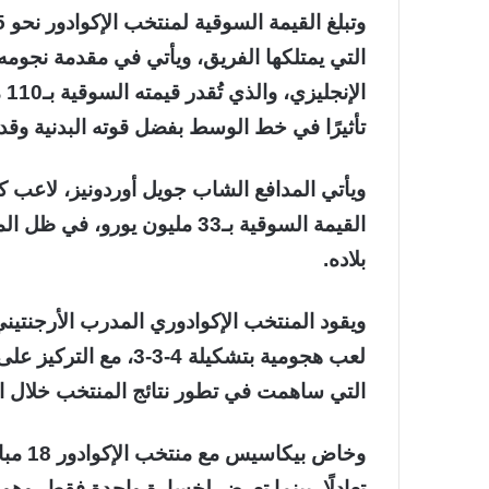
التي يمتلكها الفريق، ويأتي في مقدمة نج
ال
تأثيرًا في خط الوسط بفضل قوته البدنية وقدر
ويأتي المدافع الشاب جويل أوردونيز، لاعب ك
القيمة السوقية بـ33 مليون يو
بلاده.
ويقود المنتخب الإكوادوري المدرب الأرجنتي
لعب هجومية بتشكيلة 4-
التي ساهمت في تطور نتائج المنتخب خلال ال
تعادلًا، بينما تعرض لخسارة واحدة فقط، وهو 