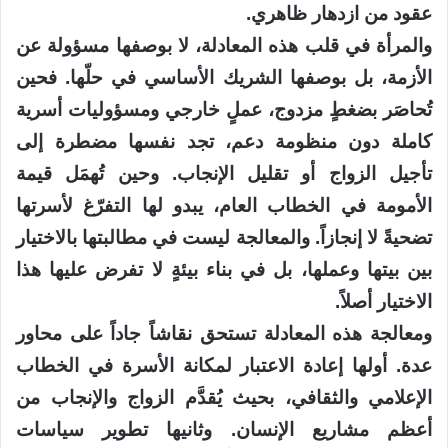
عقود من ازدهار ظاهري.
والمرأة في قلب هذه المعادلة، لا بوصفها مسؤولة عن
الأزمة، بل بوصفها الشريك الأساسي في حلّها. فحين
تُحاصَر بضغطٍ مزدوج، عملٍ خارجي ومسؤوليات أسرية
كاملة دون منظومة دعم، تجد نفسها مضطرة إلى
تأجيل الزواج أو تقليل الإنجاب. وحين تُهمَل قيمة
الأمومة في الخطاب العام، يبدو لها التفرّغ لأسرتها
تضحيةً لا إنجازاً. والمعالجة ليست في مطالبتها بالاختيار
بين بيتها وعملها، بل في بناء بيئةٍ لا تفرض عليها هذا
الاختيار أصلاً.
ومعالجة هذه المعادلة تستحق نقاشاً جاداً على محاور
عدة. أولها إعادة الاعتبار لمكانة الأسرة في الخطاب
الإعلامي والثقافي، بحيث يُقدَّم الزواج والإنجاب من
أعظم مشاريع الإنسان. وثانيها تطوير سياسات