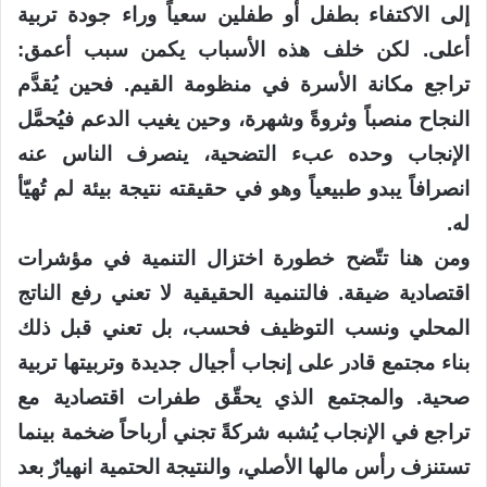
إلى الاكتفاء بطفل أو طفلين سعياً وراء جودة تربية
أعلى. لكن خلف هذه الأسباب يكمن سبب أعمق:
تراجع مكانة الأسرة في منظومة القيم. فحين يُقدَّم
النجاح منصباً وثروةً وشهرة، وحين يغيب الدعم فيُحمَّل
الإنجاب وحده عبء التضحية، ينصرف الناس عنه
انصرافاً يبدو طبيعياً وهو في حقيقته نتيجة بيئة لم تُهيّأ
له.
ومن هنا تتّضح خطورة اختزال التنمية في مؤشرات
اقتصادية ضيقة. فالتنمية الحقيقية لا تعني رفع الناتج
المحلي ونسب التوظيف فحسب، بل تعني قبل ذلك
بناء مجتمع قادر على إنجاب أجيال جديدة وتربيتها تربية
صحية. والمجتمع الذي يحقّق طفرات اقتصادية مع
تراجع في الإنجاب يُشبه شركةً تجني أرباحاً ضخمة بينما
تستنزف رأس مالها الأصلي، والنتيجة الحتمية انهيارٌ بعد