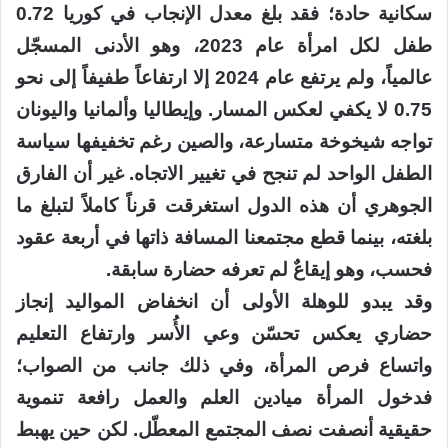
سكانية حادة؛ فقد بلغ معدل الإنجاب في كوريا 0.72
طفل لكل امرأة عام 2023، وهو الأدنى المسجّل
عالمياً، ولم يرتفع عام 2024 إلا ارتفاعاً طفيفاً إلى نحو
0.75 لا يكفي لعكس المسار. وإيطاليا وألمانيا واليونان
تواجه شيخوخة متسارعة، والصين رغم تخفيفها سياسة
الطفل الواحد لم تنجح في تغيير الاتجاه. غير أن الفارق
الجوهري أن هذه الدول استغرقت قرناً كاملاً لتبلغ ما
بلغته، بينما قطع مجتمعنا المسافة ذاتها في أربعة عقود
فحسب، وهو إيقاعٌ لم تعرفه حضارة سابقة.
وقد يبدو للوهلة الأولى أن انخفاض المواليد إنجاز
حضاري يعكس تحسّن وعي الأُسر وارتفاع التعليم
واتساع فرص المرأة، وفي ذلك جانب من الصواب؛
فدخول المرأة ميادين العلم والعمل رافعة تنموية
حقيقية أنصفت نصف المجتمع المعطّل. لكن حين يهبط