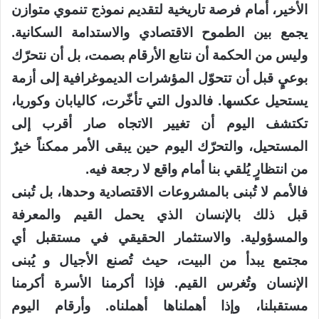
الأخير، أمام فرصة تاريخية لتقديم نموذج تنموي متوازن
يجمع بين الطموح الاقتصادي والاستدامة السكانية.
وليس من الحكمة أن نتابع الأرقام بصمت، بل أن نتحرّك
بوعيٍ قبل أن تتحوّل المؤشرات الديموغرافية إلى أزمة
يستحيل عكسها. فالدول التي تأخّرت، كاليابان وكوريا،
تكتشف اليوم أن تغيير الاتجاه صار أقرب إلى
المستحيل، والتحرّك اليوم حين يبقى الأمر ممكناً خيرٌ
من انتظارٍ يُلقي بنا أمام واقع لا رجعة فيه.
فالأمم لا تُبنى بالمشروعات الاقتصادية وحدها، بل تُبنى
قبل ذلك بالإنسان الذي يحمل القيم والمعرفة
والمسؤولية. والاستثمار الحقيقي في مستقبل أي
مجتمع يبدأ من البيت، حيث تُصنع الأجيال و يُبنى
الإنسان وتُغرس القيم. فإذا أكرمنا الأسرة أكرمنا
مستقبلنا، وإذا أهملناها أهملناه. وأرقام اليوم