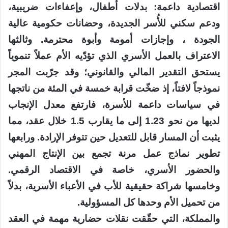
اقتصادية داعمة: بدلات أطفال، وإعفاءات ضريبية،
ودعم سكني للأُسر الجديدة، وحضانات حكومية عالية
الجودة ، وإجازات أمومة وأبوة محترمة. وثالثها
الاعتراف بالعمل الأسري الذي تؤدّيه الأم عملاً تنموياً
يستحق التقدير المالي والقانوني؛ وقد جرّبت المجر
نموذجاً لافتاً، إذ ضخّت قرابة خمسة في المئة من ناتجها
في سياسات داعمة للأسرة، فارتفع معدل الإنجاب
لديها من نحو 1.23 إلى ما يقارب 1.5 خلال عقد، مما
يثبت أن المسار قابل للتعديل حين تتوفر الإرادة. ورابعها
تطوير نماذج عمل مرنة تجمع بين الإنتاج المهني
والحضور الأسري، خاصة في الاقتصاد الرقمي.
وخامسها شراكة حقيقية للأب في الأعباء الأسرية، بدلاً
من تحميل الأم وحدها كل المسؤولية.
والمملكة، التي حقّقت نقلات حضارية مهمة في العقد