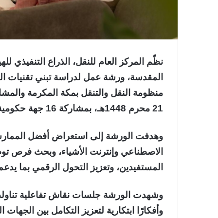
نظّم المركز العام للنقل، الذراع التنفيذي لل
المقدسة، ورشة عمل لدراسة تبني تقنيات الذ
21 محرم 1448هـ، بمشاركة 16 جهة حكومية وذات علاقة.
وهدفت الورشة إلى استعراض أفضل الممارسا
الاصطناعي وإنترنت الأشياء، وبحث فرص توظ
المستفيدين، وتعزيز التحول الرقمي بما يدعم م
وشهدت الورشة جلسات نقاش تفاعلية تناولت
وأفكارًا ابتكارية لتعزيز التكامل بين الجها