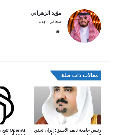
مؤيد الزهراني
صحافي - جدة
موق
ع
الوي
ب
مقالات ذات صلة
رئيس جامعة نايف الأسبق: إيران تحقن
OpenAI ت