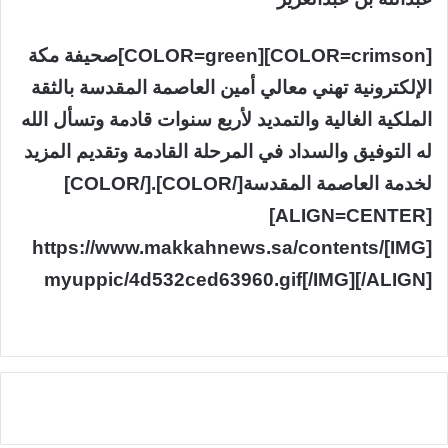
[COLOR=crimson][COLOR=green]صحيفة مكة
الإلكترونية تهني معالي أمين العاصمة المقدسة بالثقة
الملكية الغالية والتمديد لأربع سنوات قادمة وتسأل الله
له التوفيق والسداد في المرحلة القادمة وتقديم المزيد
لخدمة العاصمة المقدسة[/COLOR].[/COLOR]
[ALIGN=CENTER]
[IMG]https://www.makkahnews.sa/contents/
myuppic/4d532ced63960.gif[/IMG][/ALIGN]