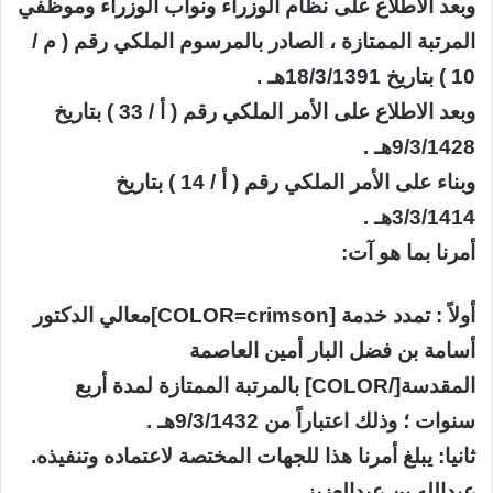
وبعد الاطلاع على نظام الوزراء ونواب الوزراء وموظفي
المرتبة الممتازة ، الصادر بالمرسوم الملكي رقم ( م /
10 ) بتاريخ 18/3/1391هـ .
وبعد الاطلاع على الأمر الملكي رقم ( أ / 33 ) بتاريخ
9/3/1428هـ .
وبناء على الأمر الملكي رقم ( أ / 14 ) بتاريخ
3/3/1414هـ .
أمرنا بما هو آت:
أولاً : تمدد خدمة [COLOR=crimson]معالي الدكتور
أسامة بن فضل البار أمين العاصمة
المقدسة[/COLOR] بالمرتبة الممتازة لمدة أربع
سنوات ؛ وذلك اعتباراً من 9/3/1432هـ .
ثانيا: يبلغ أمرنا هذا للجهات المختصة لاعتماده وتنفيذه.
عبدالله بن عبدالعزيز