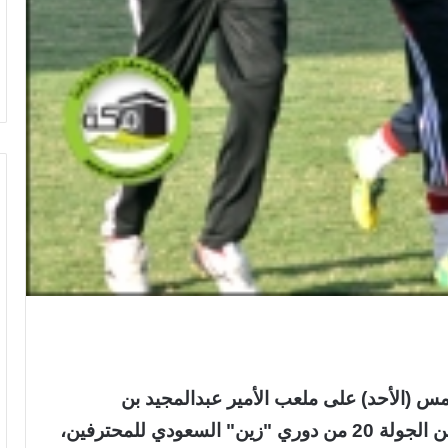
مس (الأحد) على ملعب الأمير عبدالمجيد بن
عبدالعزيز بالنادي إستعداداً لمباراة النصر ضمن الجولة 20 من دوري "زين" السعودي للمحترفين،