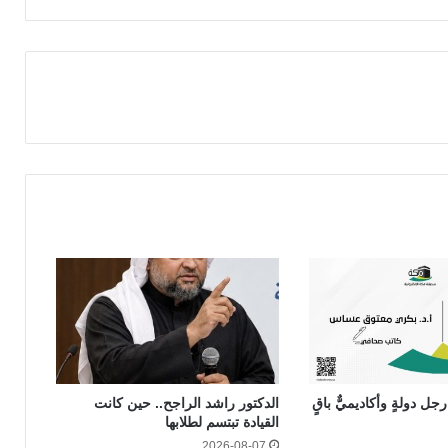
جل دولةٍ وأكاديميٌّ باقٍ
الدكتور راشد الراجح.. حين كانت
القيادة تبتسم لطلابها
2026-08-07