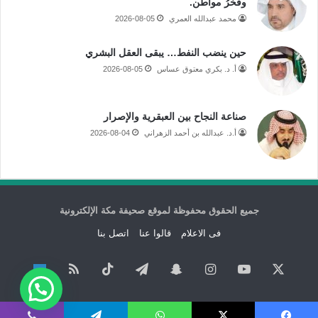
وفخرُ مواطن.
محمد عبدالله العمري
2026-08-05
حين ينضب النفط… يبقى العقل البشري
أ. د. بكري معتوق عساس
2026-08-05
صناعة النجاح بين العبقرية والإصرار
أ.د. عبدالله بن أحمد الزهراني
2026-08-04
جميع الحقوق محفوظة لموقع صحيفة مكة الإلكترونية
فى الاعلام
قالوا عنا
اتصل بنا
‫X
‫YouTube
انستقرام
سناب
تيلقرام
‫TikTok
ملخص
نبض
تشات
الموقع