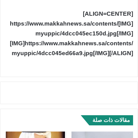
[ALIGN=CENTER]
[IMG]https://www.makkahnews.sa/contents/
myuppic/4dcc045ec150d.jpg[/IMG]
[IMG]https://www.makkahnews.sa/contents/
myuppic/4dcc045ed66a9.jpg[/IMG][/ALIGN]
مقالات ذات صلة