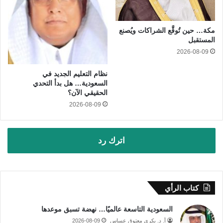
مكة… حين تُوقَّع الشراكات ويُصنع
المستقبل
2026-08-09
نظام التعليم الجديد في
السعودية… هل بدأ التحدي
الحقيقي الآن؟
2026-08-09
اترك رد
كتاب الرأي
السعودية التاسعة عالميًا… نهضة تسبق موعدها
أ. د. بكري معتوق عساس
2026-08-09