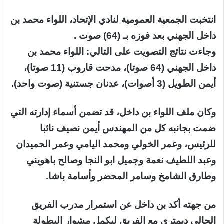
انتخبت الجمعية العمومية لنادي الإتحاد، اللواء محمد بن
داخل الجهني بعد فوزه بـ (64) صوت .
وجاءت نتائج التصويت على التالي: اللواء محمد بن
داخل الجهني (64 صوتا)، مدحت قاروب (11 صوتا)،
أيمن الطويل (3 أصوات)، عدنان جستنية (صوت واحد).
وكان ملف اللواء بن داخل، قد تضمن أسماء إدارته التي
ضمت بجانبه كل من المهندس أيمن نصيف نائبا
للرئيس، وعمر الخولي ومحمد اليامي وعمر الحميدان
وعبد اللطيف نعمة وجميل ابو النجا وصالح باهويني
وطارق الشامخ وسامر المحضر وأسامة باشا.
من جهته أكد بن داخل عن استمرار مدرب الفريق
الحالي ديمتري مع الفريق ليكمل مشوار البطولة