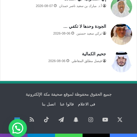
أ.د. مبارك بن سعيد ناصر حمدان
2026-08-07
الجودة وحدها لا تكفي …
تركي سعيد حسنين
2026-08-06
جحيم الكمالية
فيصل مطلق المقاطي
2026-08-06
جميع الحقوق محفوظة لموقع صحيفة مكة الإلكترونية
فى الاعلام
قالوا عنا
اتصل بنا
‫X
‫YouTube
انستقرام
سناب
تيلقرام
‫TikTok
ملخص
نبض
تشات
الموقع