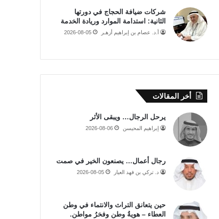
شركات ضيافة الحجاج في دورتها
الثانية: استدامة الموارد وريادة الخدمة
أ.د. عصام بن إبراهيم أزهـر
2026-08-05
أخر المقالات
يرحل الرجال… ويبقى الأثر
إبراهيم المحيسن
2026-08-06
رجال أعمال… يصنعون الخير في صمت
د. تركي بن فهد العيار
2026-08-05
حين يتعانق التراث والانتماء في وطن
العطاء – هويةُ وطن وفخرُ مواطن.