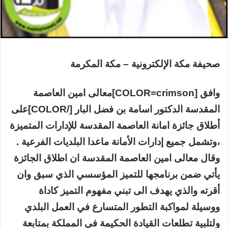
صحيفة مكة الإلكترونية – مكة المكرمة
وافق [COLOR=crimson]معالى امين العاصمة
المقدسة الدكتور اسامة بن فضل البار [/COLOR]على
أطلاق جائزة امانة العاصمة المقدسة للإدارات المتميزة
،وتشمل جميع إدارات الأمانة ماعدا البلديات الفرعية .
وقال معالى امين العاصمة المقدسة ان اطلاق الجائزة
يأتي ضمن برنامجها للتميز المؤسسي الذي سبق وان
أقرته والذي يهدف الى تبني مفهوم التميز كاداة
ووسيلة لمواكبة التطور المتسارع في العمل البلدي
ولتلبية تطلعات القيادة الحكيمة في المملكة بمتابعة