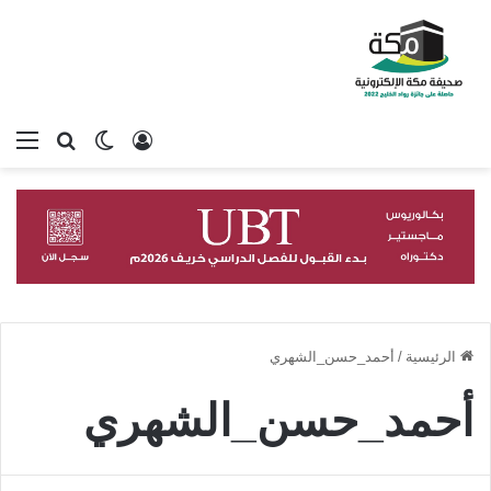
تسجيل الدخول
بحث عن
الوضع المظلم
الق
الرئيسية
/
أحمد_حسن_الشهري
أحمد_حسن_الشهري