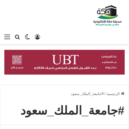
تسجيل الدخول
بحث عن
الوضع المظلم
الق
الرئيسية
/
#جامعة_الملك_سعود
#جامعة_الملك_سعود