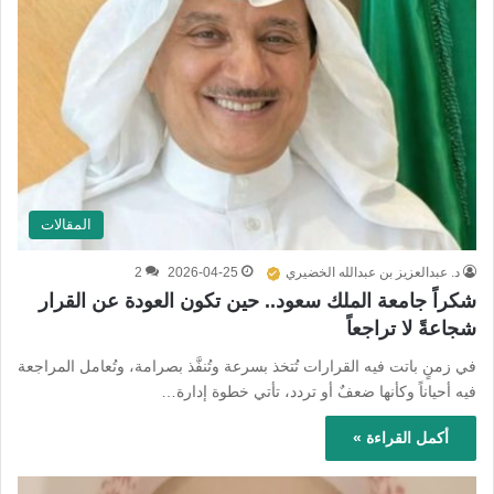
المقالات
د. عبدالعزيز بن عبدالله الخضيري
2026-04-25
2
شكراً جامعة الملك سعود.. حين تكون العودة عن القرار
شجاعةً لا تراجعاً
في زمنٍ باتت فيه القرارات تُتخذ بسرعة وتُنفَّذ بصرامة، وتُعامل المراجعة
فيه أحياناً وكأنها ضعفٌ أو تردد، تأتي خطوة إدارة…
أكمل القراءة »