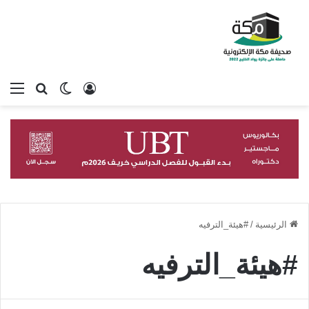
تسجيل الدخول
بحث عن
الوضع المظلم
الق
الرئيسية
/
#هيئة_الترفيه
#هيئة_الترفيه